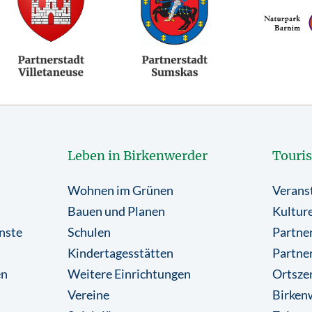
Leben in Birkenwerder
Touri
Wohnen im Grünen
Verans
Bauen und Planen
Kulture
nste
Schulen
Partner
Kindertagesstätten
Partne
en
Weitere Einrichtungen
Ortsze
Vereine
Birkenw