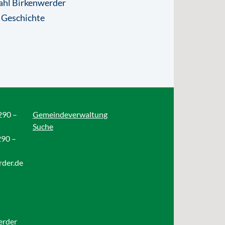
ahl Birkenwerder
 Geschichte
290 –
Gemeindeverwaltung
Suche
290 –
rder.de
erder