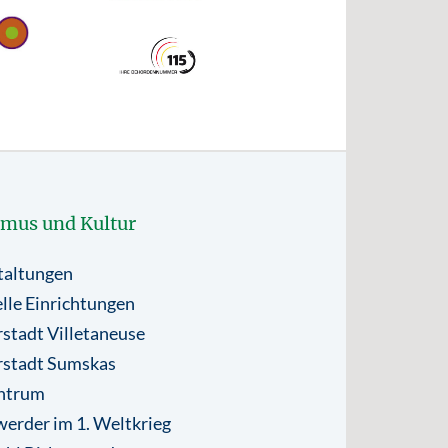
smus und Kultur
taltungen
lle Einrichtungen
stadt Villetaneuse
rstadt Sumskas
ntrum
erder im 1. Weltkrieg