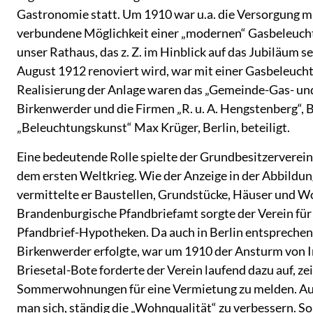
Gastronomie statt. Um 1910 war u.a. die Versorgung mi
verbundene Möglichkeit einer „modernen“ Gasbeleuch
unser Rathaus, das z. Z. im Hinblick auf das Jubiläum 
August 1912 renoviert wird, war mit einer Gasbeleucht
Realisierung der Anlage waren das „Gemeinde-Gas- u
Birkenwerder und die Firmen „R. u. A. Hengstenberg“, 
„Beleuchtungskunst“ Max Krüger, Berlin, beteiligt.
Eine bedeutende Rolle spielte der Grundbesitzerverei
dem ersten Weltkrieg. Wie der Anzeige in der Abbildun
vermittelte er Baustellen, Grundstücke, Häuser und 
Brandenburgische Pfandbriefamt sorgte der Verein fü
Pfandbrief-Hypotheken. Da auch in Berlin entspreche
Birkenwerder erfolgte, war um 1910 der Ansturm von I
Briesetal-Bote forderte der Verein laufend dazu auf, ze
Sommerwohnungen für eine Vermietung zu melden. Au
man sich, ständig die „Wohnqualität“ zu verbessern. S