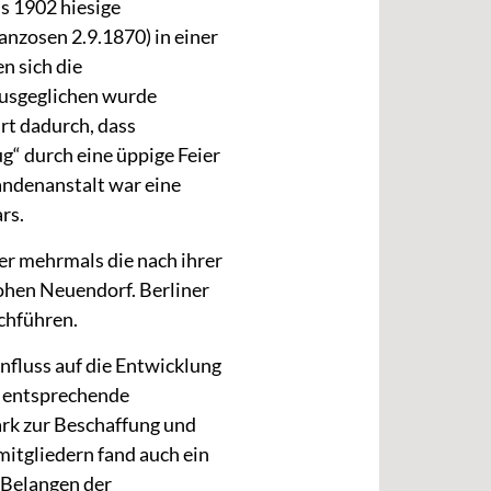
s 1902 hiesige
anzosen 2.9.1870) in einer
n sich die
 Ausgeglichen wurde
rt dadurch, dass
g“ durch eine üppige Feier
andenanstalt war eine
rs.
er mehrmals die nach ihrer
hen Neuendorf. Berliner
chführen.
nfluss auf die Entwicklung
, entsprechende
ark zur Beschaffung und
itgliedern fand auch ein
 Belangen der