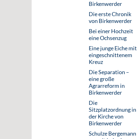
Birkenwerder
Die erste Chronik
von Birkenwerder
Bei einer Hochzeit
eine Ochsenzug
Eine junge Eiche mit
eingeschnittenem
Kreuz
Die Separation –
eine große
Agrarreform in
Birkenwerder
Die
Sitzplatzordnung in
der Kirche von
Birkenwerder
Schulze Bergemann