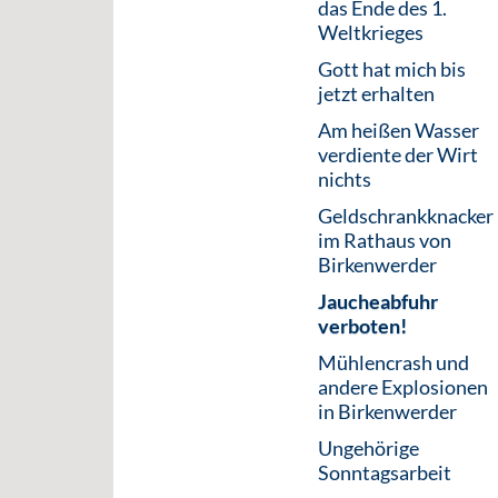
das Ende des 1.
Weltkrieges
Gott hat mich bis
jetzt erhalten
Am heißen Wasser
verdiente der Wirt
nichts
Geldschrankknacker
im Rathaus von
Birkenwerder
Jaucheabfuhr
verboten!
Mühlencrash und
andere Explosionen
in Birkenwerder
Ungehörige
Sonntagsarbeit