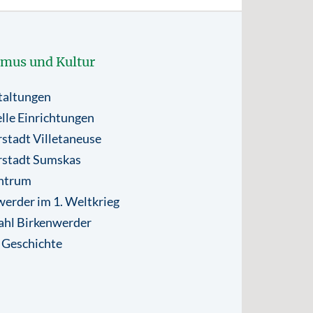
smus und Kultur
taltungen
lle Einrichtungen
stadt Villetaneuse
rstadt Sumskas
ntrum
erder im 1. Weltkrieg
ahl Birkenwerder
 Geschichte