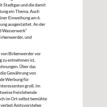
t Stadtgas und die damit
tung ein Thema. Auch
seiner Einweihung am 6.
ung ausgestattet. An der
nd Wasserwerk“
Birkenwerder, und
n von Birkenwerder vor
g zu entnehmen ist,
Wohnungen. Über das
r die Gewährung von
nde Werbung für
nteressenten groß. Im
itweise freistehende
ch im Ort selbst bemühte
o verbot Amtsvorsteher