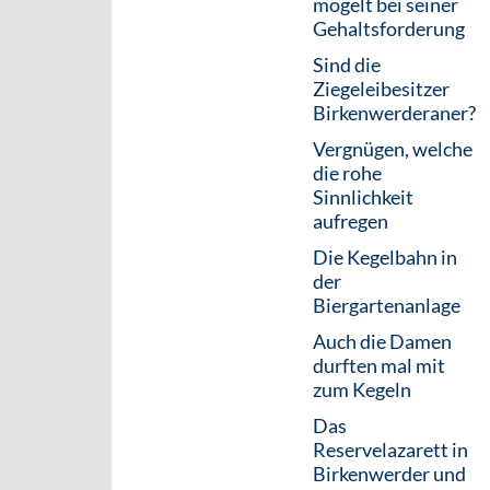
mogelt bei seiner
Gehaltsforderung
Sind die
Ziegeleibesitzer
Birkenwerderaner?
Vergnügen, welche
die rohe
Sinnlichkeit
aufregen
Die Kegelbahn in
der
Biergartenanlage
Auch die Damen
durften mal mit
zum Kegeln
Das
Reservelazarett in
Birkenwerder und