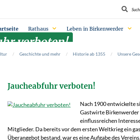
Suchbegrif
Such
artseite
Rathaus
Leben in Birkenwerder
hr verboten!
ltur
Geschichte und mehr
Historie ab 1355
Unsere Ges
Jaucheabfuhr verboten!
Nach 1900 entwickelte si
Gastwirte Birkenwerder
einflussreichen Interess
Mitglieder. Da bereits vor dem ersten Weltkrieg ein g
Überangebot bestand, war es eine Aufgabe des Vereins