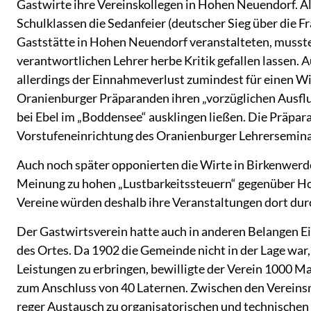
Gastwirte ihre Vereinskollegen in Hohen Neuendorf. Al
Schulklassen die Sedanfeier (deutscher Sieg über die Fr
Gaststätte in Hohen Neuendorf veranstalteten, musste
verantwortlichen Lehrer herbe Kritik gefallen lassen.
allerdings der Einnahmeverlust zumindest für einen Wi
Oranienburger Präparanden ihren „vorzüglichen Ausflu
bei Ebel im „Boddensee“ ausklingen ließen. Die Präpar
Vorstufeneinrichtung des Oranienburger Lehrersemina
Auch noch später opponierten die Wirte in Birkenwerd
Meinung zu hohen „Lustbarkeitssteuern“ gegenüber Ho
Vereine würden deshalb ihre Veranstaltungen dort dur
Der Gastwirtsverein hatte auch in anderen Belangen Ei
des Ortes. Da 1902 die Gemeinde nicht in der Lage war
Leistungen zu erbringen, bewilligte der Verein 1000 M
zum Anschluss von 40 Laternen. Zwischen den Vereinsm
reger Austausch zu organisatorischen und technischen