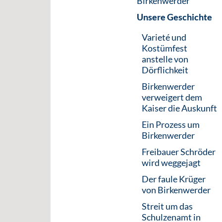
Birkenwerder
Unsere Geschichte
Varieté und
Kostümfest
anstelle von
Dörflichkeit
Birkenwerder
verweigert dem
Kaiser die Auskunft
Ein Prozess um
Birkenwerder
Freibauer Schröder
wird weggejagt
Der faule Krüger
von Birkenwerder
Streit um das
Schulzenamt in