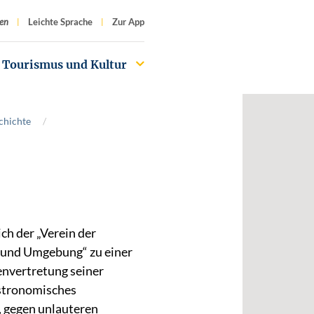
f
en
Leichte Sprache
Zur App
Tourismus und Kultur
chichte
ch der „Verein der
 und Umgebung“ zu einer
envertretung seiner
astronomisches
, gegen unlauteren