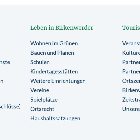
Leben in Birkenwerder
Touri
Wohnen im Grünen
Verans
Bauen und Planen
Kulture
nste
Schulen
Partner
Kindertagesstätten
Partne
en
Weitere Einrichtungen
Ortsze
Vereine
Birkenw
Spielplätze
Zeitstr
chlüsse)
Ortsrecht
Unsere
Haushaltssatzungen