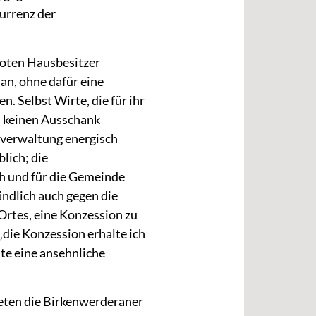
urrenz der
boten Hausbesitzer
an, ohne dafür eine
. Selbst Wirte, die für ihr
n keinen Ausschank
everwaltung energisch
lich; die
h und für die Gemeinde
ändlich auch gegen die
rtes, eine Konzession zu
„die Konzession erhalte ich
te eine ansehnliche
eten die Birkenwerderaner