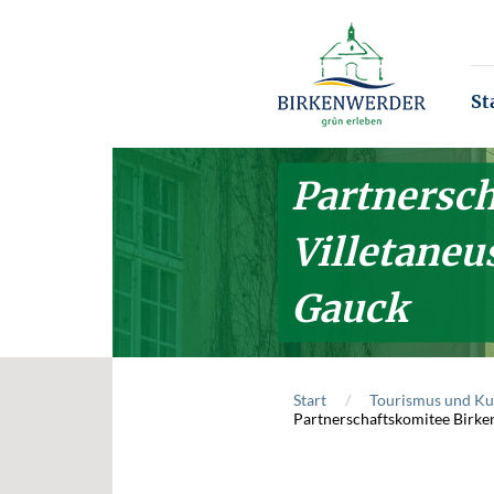
Zum Hauptinhalt springen
St
Partnersc
Villetaneu
Gauck
Start
Tourismus und Ku
Partnerschaftskomitee Birke