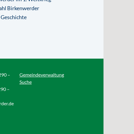
ahl Birkenwerder
 Geschichte
290 –
Gemeindeverwaltung
Suche
290 –
rder.de