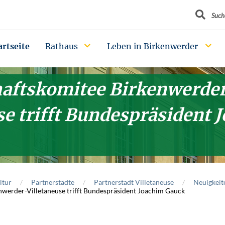
Suchbegrif
Such
artseite
Rathaus
Leben in Birkenwerder
haftskomitee Birkenwerde
se trifft Bundespräsident 
ltur
Partnerstädte
Partnerstadt Villetaneuse
Neuigkeit
nwerder-Villetaneuse trifft Bundespräsident Joachim Gauck