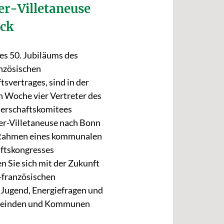
er-Villetaneuse
uck
es 50. Jubiläums des
nzösischen
svertrages, sind in der
 Woche vier Vertreter des
erschaftskomitees
r-Villetaneuse nach Bonn
 Rahmen eines kommunalen
ftskongresses
n Sie sich mit der Zukunft
-französischen
 Jugend, Energiefragen und
Gemeinden und Kommunen
.