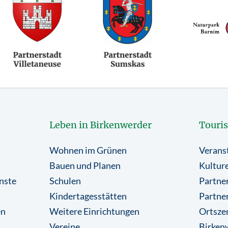
Leben in Birkenwerder
Touri
Wohnen im Grünen
Verans
Bauen und Planen
Kulture
nste
Schulen
Partner
Kindertagesstätten
Partne
en
Weitere Einrichtungen
Ortsze
Vereine
Birkenw