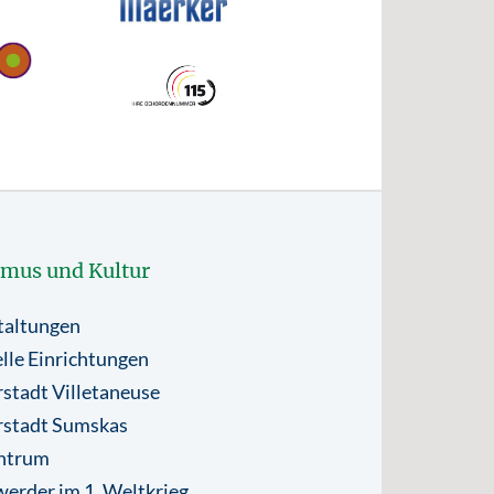
smus und Kultur
taltungen
lle Einrichtungen
stadt Villetaneuse
rstadt Sumskas
ntrum
erder im 1. Weltkrieg