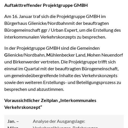
Auftakttreffen
der Projektgruppe GMBH
Am 16. Januar traf sich die Projektgruppe GMBH im
Bürgerhaus Glienicke/Nordbahnmit der beauftragten
Bürogemeinschaft ggr / Urban Expert, um die Erstellung des
interkommunalen Verkehrskonzepts zu besprechen.
In der Projektgruppe GMBH sind die Gemeinden
G
lienicke/Nordbahn,
M
ühlenbecker Land,
H
ohen Neuendorf
und Birkenwerder vertreten. Die Projektgruppe trifft sich
einmal im Quartal mit der beauftragten Bürogemeinschaft,
um gemeindeübergreifende Inhalte des Verkehrskonzepts
sowie den weiteren Erstellungs- und Beteiligungsprozess zu
besprechen und abzustimmen.
Voraussichtlicher Zeitplan „Interkommunales
Verkehrskonzept“
Jan. –
Analyse der Ausgangslage:
März
Verkehrszählungen, Befahrungen,