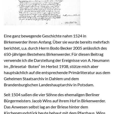
Eine ganz bewegende Geschichte nahm 1524 in
Birkenwerder ihren Anfang. Über sie wurde bereits mehrfach
berichtet, u.a. durch Herrn Bodo Becker 2005 anlässlich des
650-jährigen Bestehens Birkenwerder. Für diesen Beitrag
verwende ich die Darstellung der Ereignisse von A. Neumann
im „Briesetal- Boten“ im Herbst 1938, stütze mich aber
hauptsächlich auf die entsprechende Primärliteratur aus dem
Geheimen Staatsarchiv in Dahlem und dem
Brandenburgischen Landeshauptarchiv in Potsdam.
Seit 1504 saßen die vier Söhne des ehemaligen Berliner
Bürgermeisters Jacob Wins auf ihrem Hof in Birkenwerder.
Das Anwesen selbst lag an der Briese hinter dem
Kirchengrundstück,heute bebaut mit dem Pfarrhaus. Wins