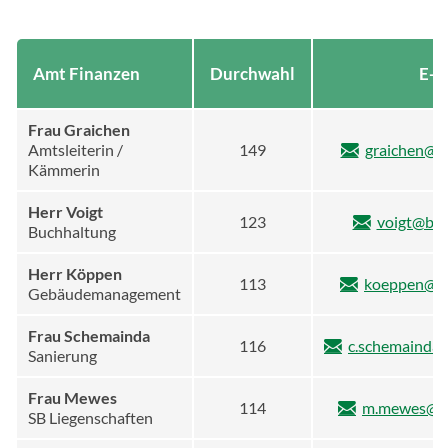
Amt Finanzen
Durchwahl
E-M
Frau Graichen
Amtsleiterin /
149
graichen@b
Kämmerin
Herr Voigt
123
voigt@bir
Buchhaltung
Herr Köppen
113
koeppen@bi
Gebäudemanagement
Frau Schemainda
116
c.schemainda
Sanierung
Frau Mewes
114
m.mewes@bi
SB Liegenschaften