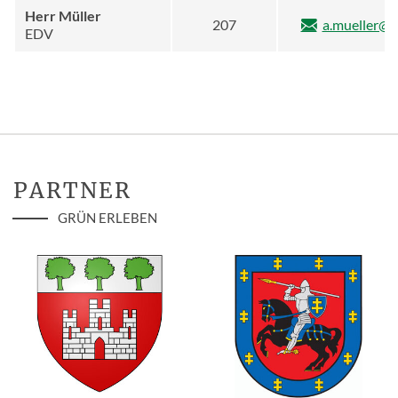
Herr Müller
207
a.mueller@b
EDV
PARTNER
GRÜN ERLEBEN