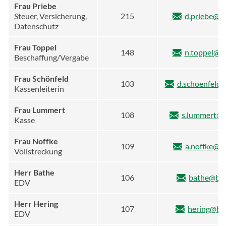
Frau Priebe
Steuer, Versicherung,
215
d.priebe@b
Datenschutz
Frau Toppel
148
n.toppel@b
Beschaffung/Vergabe
Frau Schönfeld
103
d.schoenfeld
Kassenleiterin
Frau Lummert
108
s.lummert@b
Kasse
Frau Noffke
109
a.noffke@b
Vollstreckung
Herr Bathe
106
bathe@bir
EDV
Herr Hering
107
hering@bi
EDV