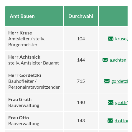
Amt Bauen
Durchwahl
E
Herr Kruse
Amtsleiter / stellv.
104
kruse@b
Bürgermeister
Herr Achtsnick
144
a.achtsnic
stellv. Amtsleiter Bauamt
Herr Gordetzki
Bauhofleiter /
715
gordetzki
Personalratsvorsitzender
Frau Groth
140
groth@b
Bauverwaltung
Frau Otto
143
d.otto@
Bauverwaltung