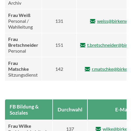
Archiv
Frau Weiß
Personal /
131
weiss@birkenwer
Wahlleitung
Frau
Bretschneider
151
t.bretschneider@birk
Personal
Frau
Matschke
142
r.matschke@birken
Sitzungsdienst
FB Bildung &
Durchwahl
E-Mail
Soziales
Frau Wilke
137
wilke@birken