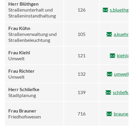
Herr Blüthgen
Straßenunterhalt und
126
s.bluethge
Straßeninstandhaltung
Frau Kühn
Straßenverwaltung und
105
a.kuehn@
Straßenbeleuchtung
Frau Kiehl
121
kiehl@b
Umwelt
Frau Richter
132
umwelt@
Umwelt
Herr Schliefke
139
schliefke
Stadtplanung
Frau Brauner
716
brauner@
Friedhofswesen