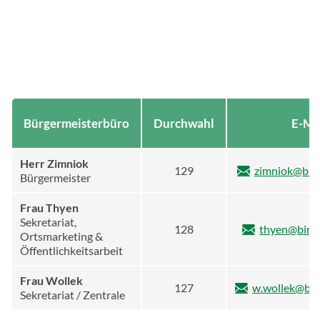
Bürgermeisterbüro
Durchwahl
E-Ma
Herr Zimniok
129
zimniok@bir
Bürgermeister
Frau Thyen
Sekretariat,
128
thyen@birk
Ortsmarketing &
Öffentlichkeitsarbeit
Frau Wollek
127
w.wollek@bir
Sekretariat / Zentrale