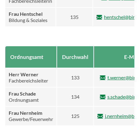
Fachbereichsleiterin
Frau Hentschel
135
hentschel@birk
Bildung & Soziales
Ordnungsamt
Durchwahl
E-Mai
Herr Werner
133
t.werner@birk
Fachbereichsleiter
Frau Schade
134
s.schade@birk
Ordnungsamt
Frau Nernheim
125
j.nernheim@bir
Gewerbe/Feuerwehr