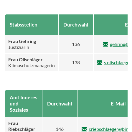
Stabsstellen
Durchwahl
E-
Frau Gehring
136
gehring@b
Justiziarin
Frau Olischläger
138
s.olischlaege
Klimaschutzmanagerin
Amt Inneres
und
Durchwahl
E-Mail
Soziales
Frau
Riebschläger
146
r.riebschlaeger@birk