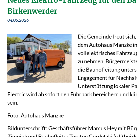
Neues Elektro-Fahrzeug für den B
Birkenwerder
04.05.2026
Die Gemeinde freut sich
dem Autohaus Manzke in 
vollelektrisches Fahrzeu
zu nehmen. Bürgermeist
die Bauhofleitung unters
Engagement für Nachhalt
Unterstützung lokaler P
Electric wird ab sofort den Fuhrpark bereichern und kl
sein.
Foto: Autohaus Manzke
Bildunterschrift: Geschäftsführer Marcus Hey mit Bü
Zimniok und Bauhofleiter Torsten Gordetzki (v.l.) bei 