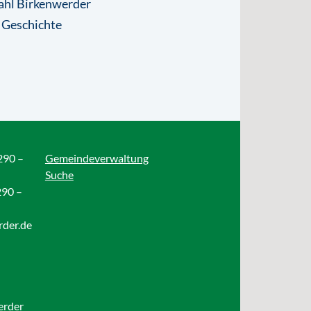
ahl Birkenwerder
 Geschichte
290 –
Gemeindeverwaltung
Suche
290 –
rder.de
erder