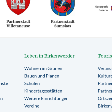
Leben in Birkenwerder
Touri
Wohnen im Grünen
Verans
Bauen und Planen
Kulture
nste
Schulen
Partner
Kindertagesstätten
Partne
en
Weitere Einrichtungen
Ortsze
Vereine
Birkenw