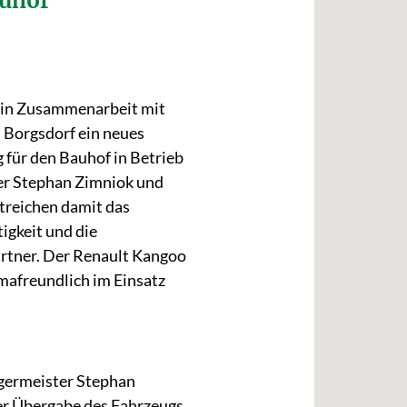
auhof
, in Zusammenarbeit mit
Borgsdorf ein neues
g für den Bauhof in Betrieb
er Stephan Zimniok und
treichen damit das
igkeit und die
artner. Der Renault Kangoo
imafreundlich im Einsatz
rgermeister Stephan
der Übergabe des Fahrzeugs