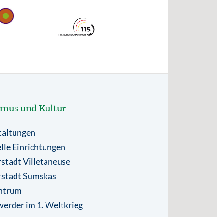
smus und Kultur
taltungen
lle Einrichtungen
stadt Villetaneuse
rstadt Sumskas
ntrum
erder im 1. Weltkrieg