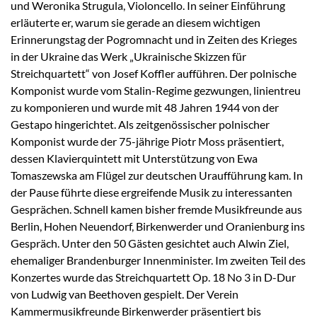
und Weronika Strugula, Violoncello. In seiner Einführung
erläuterte er, warum sie gerade an diesem wichtigen
Erinnerungstag der Pogromnacht und in Zeiten des Krieges
in der Ukraine das Werk „Ukrainische Skizzen für
Streichquartett“ von Josef Koffler aufführen. Der polnische
Komponist wurde vom Stalin-Regime gezwungen, linientreu
zu komponieren und wurde mit 48 Jahren 1944 von der
Gestapo hingerichtet. Als zeitgenössischer polnischer
Komponist wurde der 75-jährige Piotr Moss präsentiert,
dessen Klavierquintett mit Unterstützung von Ewa
Tomaszewska am Flügel zur deutschen Uraufführung kam. In
der Pause führte diese ergreifende Musik zu interessanten
Gesprächen. Schnell kamen bisher fremde Musikfreunde aus
Berlin, Hohen Neuendorf, Birkenwerder und Oranienburg ins
Gespräch. Unter den 50 Gästen gesichtet auch Alwin Ziel,
ehemaliger Brandenburger Innenminister. Im zweiten Teil des
Konzertes wurde das Streichquartett Op. 18 No 3 in D-Dur
von Ludwig van Beethoven gespielt. Der Verein
Kammermusikfreunde Birkenwerder präsentiert bis