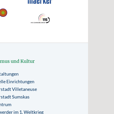
smus und Kultur
taltungen
lle Einrichtungen
stadt Villetaneuse
rstadt Sumskas
ntrum
erder im 1. Weltkrieg