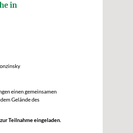
he in
ronzinsky
ingen einen gemeinsamen
f dem Gelände des
 zur Teilnahme eingeladen
.