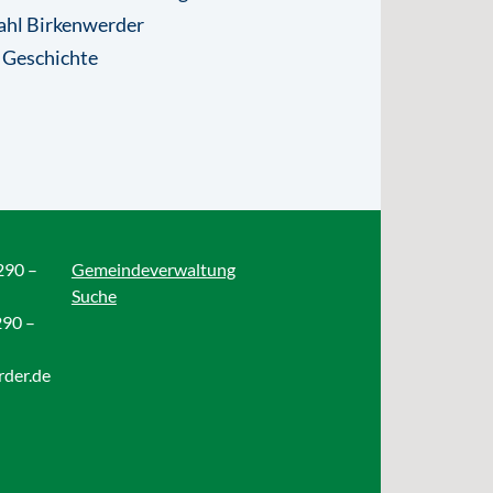
ahl Birkenwerder
 Geschichte
290 –
Gemeindeverwaltung
Suche
290 –
rder.de