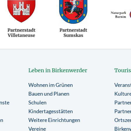
Leben in Birkenwerder
Touri
Wohnen im Grünen
Verans
Bauen und Planen
Kulture
nste
Schulen
Partner
Kindertagesstätten
Partne
en
Weitere Einrichtungen
Ortsze
Vereine
Birkenw