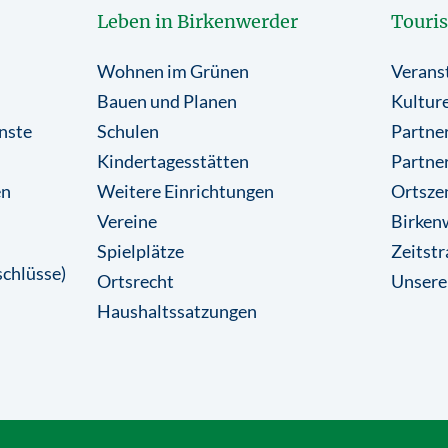
Leben in Birkenwerder
Touri
Wohnen im Grünen
Verans
Bauen und Planen
Kulture
nste
Schulen
Partner
Kindertagesstätten
Partne
en
Weitere Einrichtungen
Ortsze
Vereine
Birkenw
Spielplätze
Zeitstr
chlüsse)
Ortsrecht
Unsere
Haushaltssatzungen