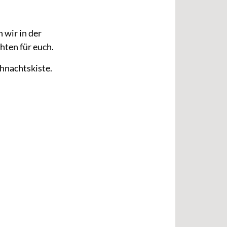
 wir in der
ten für euch.
hnachtskiste.