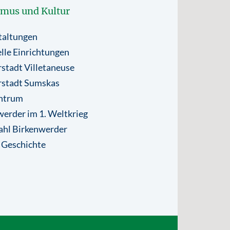
smus und Kultur
taltungen
lle Einrichtungen
stadt Villetaneuse
rstadt Sumskas
ntrum
erder im 1. Weltkrieg
ahl Birkenwerder
 Geschichte