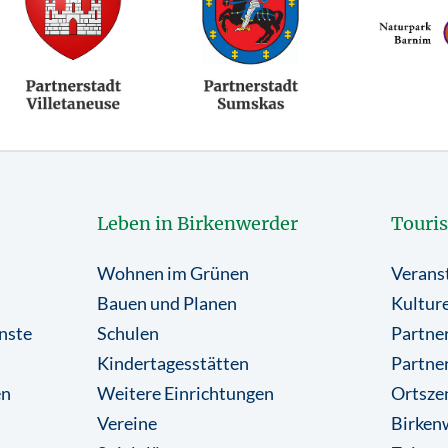
Leben in Birkenwerder
Touri
Wohnen im Grünen
Verans
Bauen und Planen
Kulture
nste
Schulen
Partner
Kindertagesstätten
Partne
en
Weitere Einrichtungen
Ortsze
Vereine
Birkenw