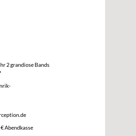
hr 2 grandiose Bands
?
rik-
ception.de
00 € Abendkasse