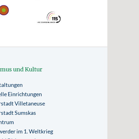
smus und Kultur
taltungen
lle Einrichtungen
stadt Villetaneuse
rstadt Sumskas
ntrum
erder im 1. Weltkrieg