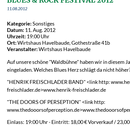
BLUES & ROCK FESTIVAL 2012
11.08.2012
Kategorie:
Sonstiges
Datum:
11. Aug. 2012
Uhrzeit:
19:00 Uhr
Ort:
Wirtshaus Havelbaude, Gothestraße 41b
Veranstalter:
Wirtshaus Havelbaude
Auf unsere schöne "Waldbühne" haben wir in diesem Ja
eingeladen. Welches Blues Herz schlägt da nicht höher
"HENRIK FREISCHLADER BAND" <link http: www.hen
freischlader.de>www.henrik-freischlader.de
"THE DOORS OF PERSEPTION" <link http:
www.thedooorsofperception.de>www.thedooorsofper
Einlass: 19:00 Uhr - Eintritt: 18,00 € Vorverkauf / 23,