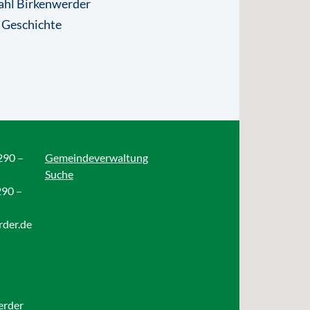
ahl Birkenwerder
 Geschichte
290 –
Gemeindeverwaltung
Suche
290 –
rder.de
erder