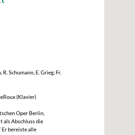
rt
 R. Schumann, E. Grieg, Fr.
LeRoux (Klavier)
schen Oper Berlin,
t als Abschluss die
Er bereiste alle