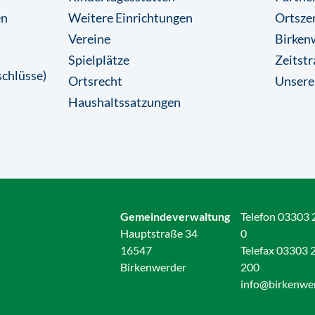
en
Weitere Einrichtungen
Ortsze
Vereine
Birkenw
Spielplätze
Zeitstr
chlüsse)
Ortsrecht
Unsere
Haushaltssatzungen
Gemeindeverwaltung
Telefon 03303 
Hauptstraße 34
0
16547
Telefax 03303 
Birkenwerder
200
info@birkenwe