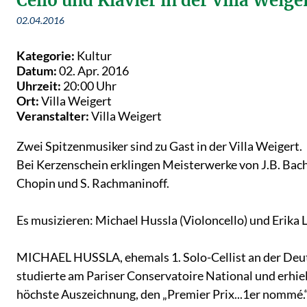
Cello und Klavier in der Villa Weige
02.04.2016
Kategorie:
Kultur
Datum:
02. Apr. 2016
Uhrzeit:
20:00 Uhr
Ort:
Villa Weigert
Veranstalter:
Villa Weigert
Zwei Spitzenmusiker sind zu Gast in der Villa Weigert.
Bei Kerzenschein erklingen Meisterwerke von J.B. Bach,
Chopin und S. Rachmaninoff.
Es musizieren: Michael Hussla (Violoncello) und Erika 
MICHAEL HUSSLA, ehemals 1. Solo-Cellist an der Deut
studierte am Pariser Conservatoire National und erhiel
höchste Auszeichnung, den „Premier Prix...1er nommé.“ 