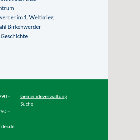
ntrum
erder im 1. Weltkrieg
ahl Birkenwerder
 Geschichte
290 –
Gemeindeverwaltung
Suche
290 –
rder.de