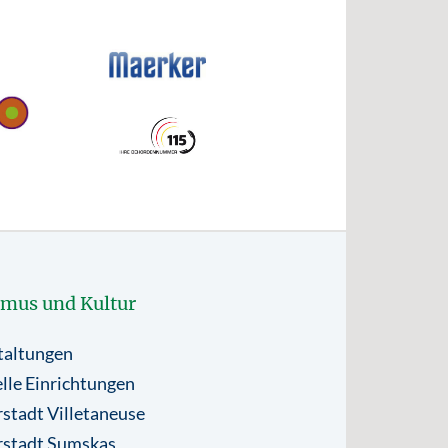
smus und Kultur
taltungen
lle Einrichtungen
stadt Villetaneuse
rstadt Sumskas