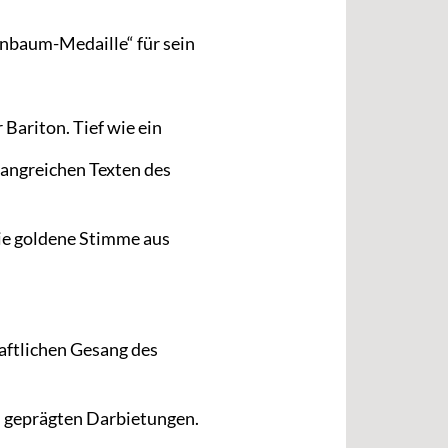
enbaum-Medaille“ für sein
 Bariton. Tief wie ein
mfangreichen Texten des
Die goldene Stimme aus
aftlichen Gesang des
h geprägten Darbietungen.