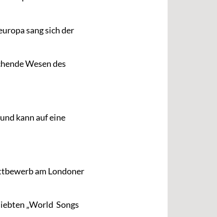
uropa sang sich der
echende Wesen des
 und kann auf eine
ettbewerb am Londoner
siebten „World Songs