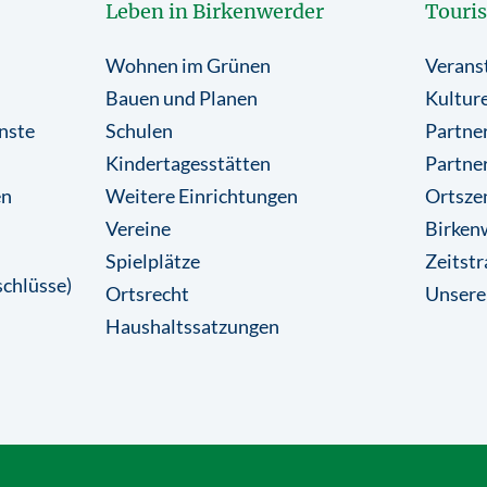
Leben in Birkenwerder
Touri
Wohnen im Grünen
Verans
Bauen und Planen
Kulture
nste
Schulen
Partner
Kindertagesstätten
Partne
en
Weitere Einrichtungen
Ortsze
Vereine
Birkenw
Spielplätze
Zeitstr
chlüsse)
Ortsrecht
Unsere
Haushaltssatzungen