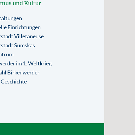
smus und Kultur
taltungen
lle Einrichtungen
stadt Villetaneuse
rstadt Sumskas
ntrum
erder im 1. Weltkrieg
ahl Birkenwerder
 Geschichte