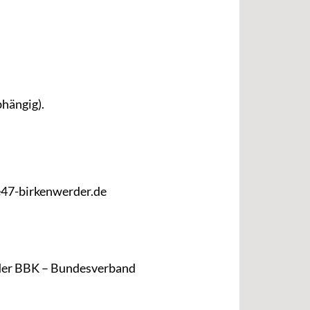
hängig).
ie47-birkenwerder.de
t der BBK – Bundesverband