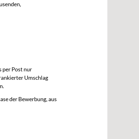
zusenden,
s per Post nur
rankierter Umschlag
n.
hase der Bewerbung, aus