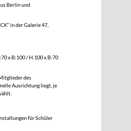
us Berlin und
K“ in der Galerie 47,
70 x B:100 / H.100 x B:70
Mitglieder des
elle Ausrichtung liegt, je
ählt.
nstaltungen für Schüler