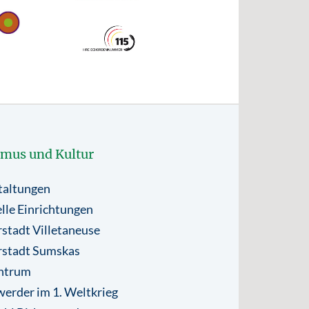
smus und Kultur
taltungen
lle Einrichtungen
stadt Villetaneuse
rstadt Sumskas
ntrum
erder im 1. Weltkrieg