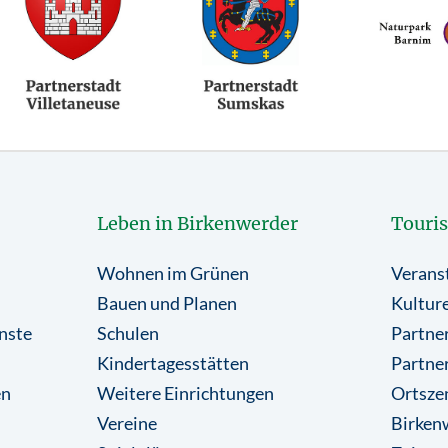
Leben in Birkenwerder
Touri
Wohnen im Grünen
Verans
Bauen und Planen
Kulture
nste
Schulen
Partner
Kindertagesstätten
Partne
en
Weitere Einrichtungen
Ortsze
Vereine
Birkenw