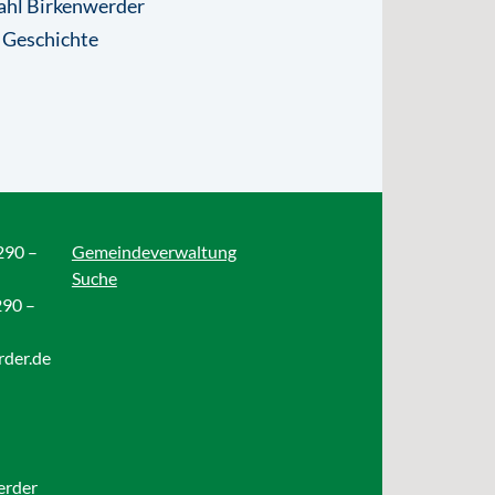
ahl Birkenwerder
 Geschichte
290 –
Gemeindeverwaltung
Suche
290 –
rder.de
erder