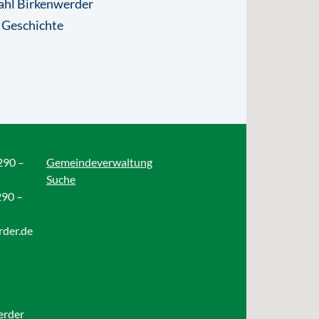
ahl Birkenwerder
 Geschichte
290 –
Gemeindeverwaltung
Suche
290 –
rder.de
erder