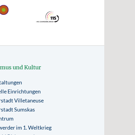
smus und Kultur
taltungen
lle Einrichtungen
stadt Villetaneuse
rstadt Sumskas
ntrum
erder im 1. Weltkrieg