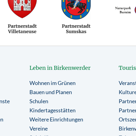
Leben in Birkenwerder
Touri
Wohnen im Grünen
Verans
Bauen und Planen
Kulture
nste
Schulen
Partner
Kindertagesstätten
Partne
en
Weitere Einrichtungen
Ortsze
Vereine
Birkenw