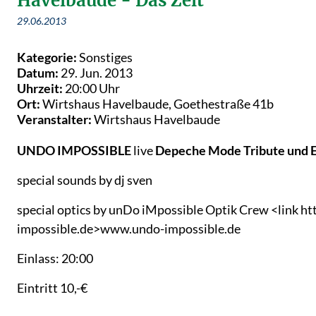
Havelbaude - Das Zelt
29.06.2013
Kategorie:
Sonstiges
Datum:
29. Jun. 2013
Uhrzeit:
20:00 Uhr
Ort:
Wirtshaus Havelbaude, Goethestraße 41b
Veranstalter:
Wirtshaus Havelbaude
UNDO IMPOSSIBLE
live
Depeche Mode Tribute und 
special sounds by dj sven
special optics by unDo iMpossible Optik Crew <link h
impossible.de>www.undo-impossible.de
Einlass: 20:00
Eintritt 10,-€