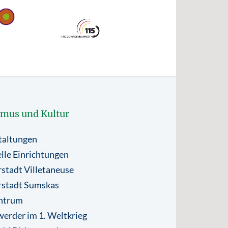
smus und Kultur
taltungen
lle Einrichtungen
stadt Villetaneuse
rstadt Sumskas
ntrum
erder im 1. Weltkrieg