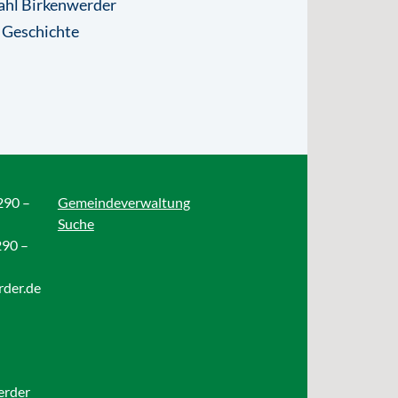
ahl Birkenwerder
 Geschichte
290 –
Gemeindeverwaltung
Suche
290 –
rder.de
erder