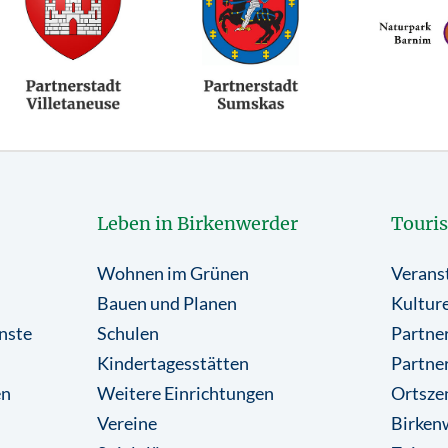
Leben in Birkenwerder
Touri
Wohnen im Grünen
Verans
Bauen und Planen
Kulture
nste
Schulen
Partner
Kindertagesstätten
Partne
en
Weitere Einrichtungen
Ortsze
Vereine
Birkenw