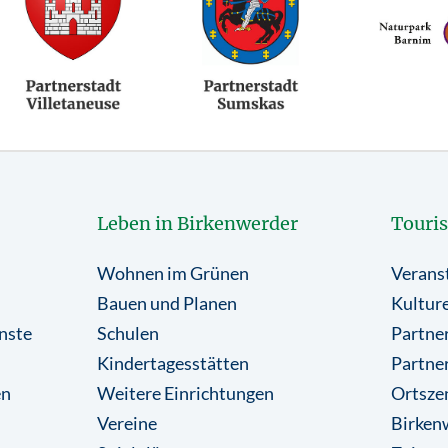
Leben in Birkenwerder
Touri
Wohnen im Grünen
Verans
Bauen und Planen
Kulture
nste
Schulen
Partner
Kindertagesstätten
Partne
en
Weitere Einrichtungen
Ortsze
Vereine
Birkenw