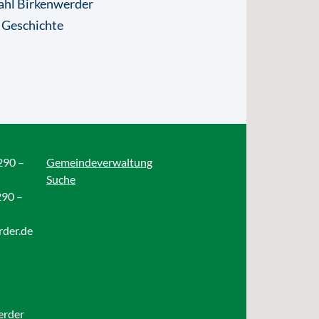
ahl Birkenwerder
 Geschichte
290 –
Gemeindeverwaltung
Suche
290 –
rder.de
erder