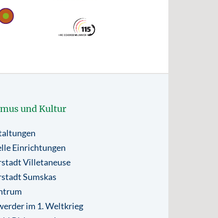
smus und Kultur
taltungen
lle Einrichtungen
stadt Villetaneuse
rstadt Sumskas
ntrum
erder im 1. Weltkrieg