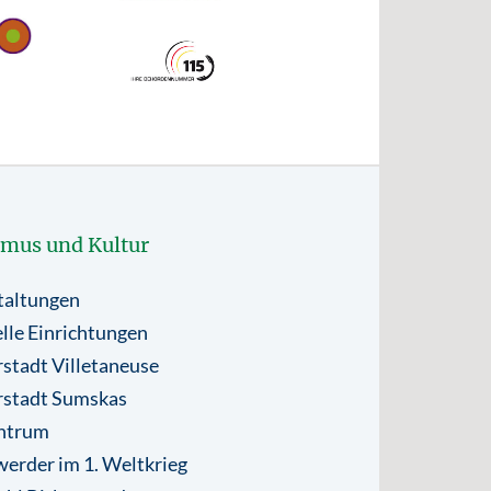
smus und Kultur
taltungen
lle Einrichtungen
stadt Villetaneuse
rstadt Sumskas
ntrum
erder im 1. Weltkrieg