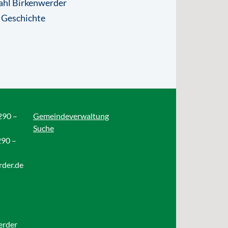
ahl Birkenwerder
 Geschichte
290 –
Gemeindeverwaltung
Suche
290 –
rder.de
erder