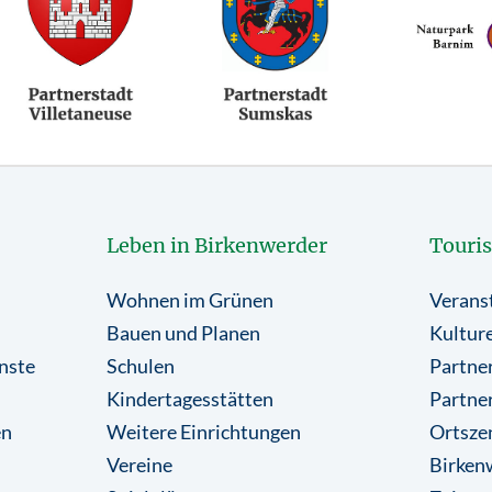
Leben in Birkenwerder
Touri
Wohnen im Grünen
Verans
Bauen und Planen
Kulture
nste
Schulen
Partner
Kindertagesstätten
Partne
en
Weitere Einrichtungen
Ortsze
Vereine
Birkenw