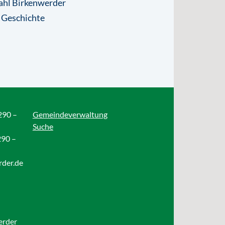
ahl Birkenwerder
 Geschichte
290 –
Gemeindeverwaltung
Suche
290 –
rder.de
erder