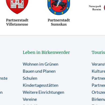
Leben in Birkenwerder
Touri
Wohnen im Grünen
Verans
Bauen und Planen
Kulture
nste
Schulen
Partner
Kindertagesstätten
Partne
en
Weitere Einrichtungen
Ortsze
Vereine
Birkenw