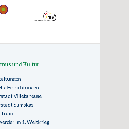
smus und Kultur
taltungen
lle Einrichtungen
stadt Villetaneuse
rstadt Sumskas
ntrum
erder im 1. Weltkrieg