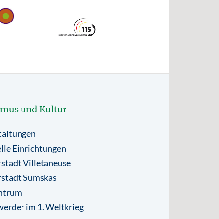
smus und Kultur
taltungen
lle Einrichtungen
stadt Villetaneuse
rstadt Sumskas
ntrum
erder im 1. Weltkrieg