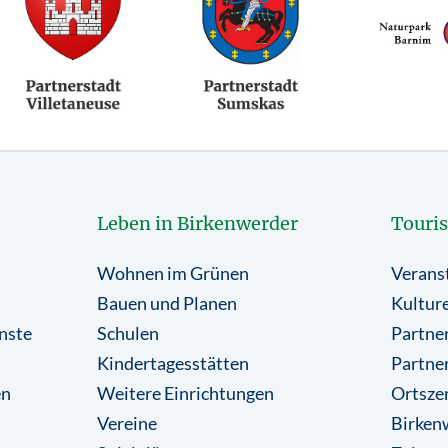
Leben in Birkenwerder
Touri
Wohnen im Grünen
Verans
Bauen und Planen
Kulture
nste
Schulen
Partner
Kindertagesstätten
Partne
en
Weitere Einrichtungen
Ortsze
Vereine
Birkenw