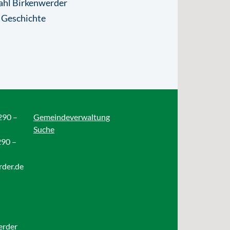
ahl Birkenwerder
 Geschichte
290 –
Gemeindeverwaltung
Suche
290 –
rder.de
erder