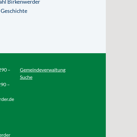
ahl Birkenwerder
 Geschichte
290 –
Gemeindeverwaltung
Suche
290 –
rder.de
erder