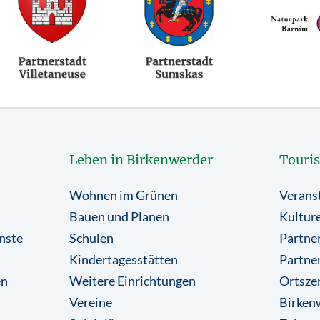
Leben in Birkenwerder
Touri
Wohnen im Grünen
Verans
Bauen und Planen
Kulture
nste
Schulen
Partner
Kindertagesstätten
Partne
en
Weitere Einrichtungen
Ortsze
Vereine
Birkenw