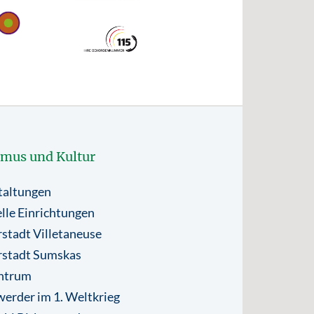
smus und Kultur
taltungen
lle Einrichtungen
stadt Villetaneuse
rstadt Sumskas
ntrum
erder im 1. Weltkrieg