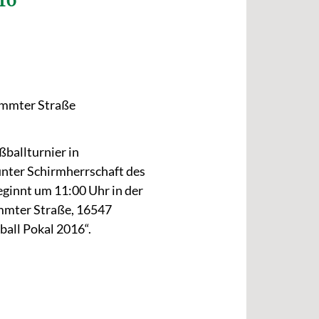
016“
ummter Straße
ßballturnier in
nter Schirmherrschaft des
eginnt um 11:00 Uhr in der
mmter Straße, 16547
ball Pokal 2016“.