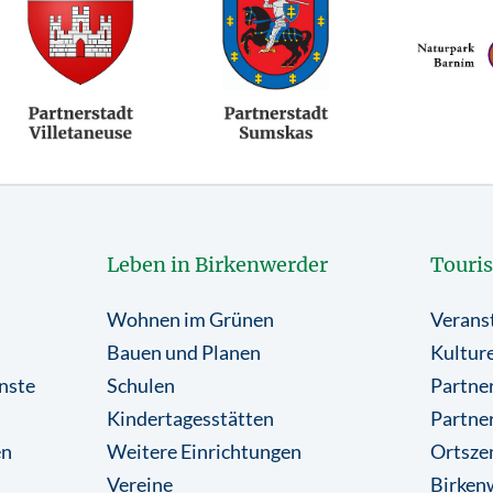
Leben in Birkenwerder
Touri
Wohnen im Grünen
Verans
Bauen und Planen
Kulture
nste
Schulen
Partner
Kindertagesstätten
Partne
en
Weitere Einrichtungen
Ortsze
Vereine
Birkenw