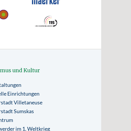
smus und Kultur
taltungen
lle Einrichtungen
stadt Villetaneuse
rstadt Sumskas
ntrum
erder im 1. Weltkrieg