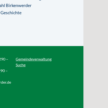
ahl Birkenwerder
 Geschichte
290 –
Gemeindeverwaltung
Suche
290 –
rder.de