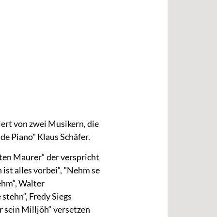
ert von zwei Musikern, die
de Piano" Klaus Schäfer.
ten Maurer“ der verspricht
n ist alles vorbei“, "Nehm se
ehm“, Walter
 stehn“, Fredy Siegs
r sein Milljöh“ versetzen