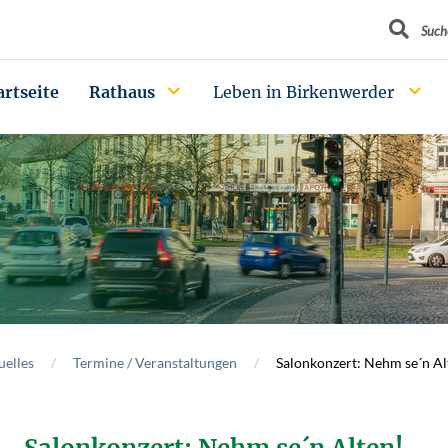
Suchbegrif
Such
artseite
Rathaus
Leben in Birkenwerder
uelles
Termine / Veranstaltungen
Salonkonzert: Nehm se´n Al