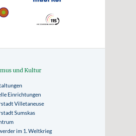
smus und Kultur
taltungen
lle Einrichtungen
stadt Villetaneuse
rstadt Sumskas
ntrum
erder im 1. Weltkrieg