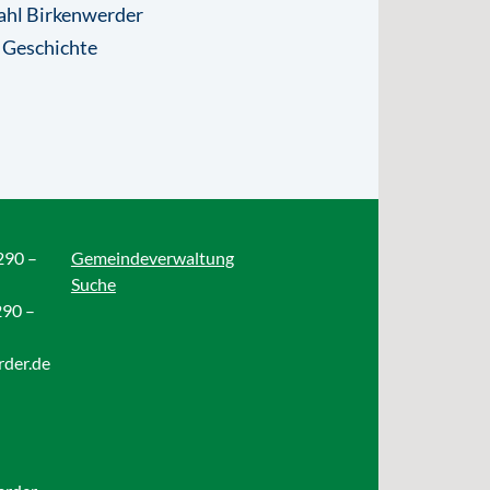
ahl Birkenwerder
 Geschichte
290 –
Gemeindeverwaltung
Suche
290 –
rder.de