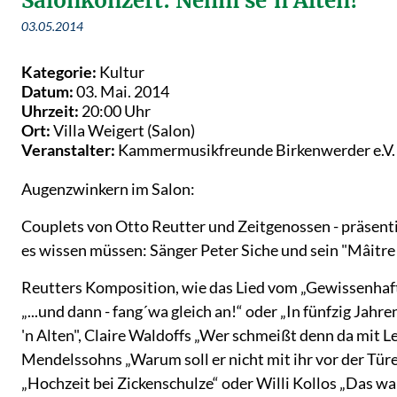
Salonkonzert: Nehm se´n Alten!
03.05.2014
Kategorie:
Kultur
Datum:
03. Mai. 2014
Uhrzeit:
20:00 Uhr
Ort:
Villa Weigert (Salon)
Veranstalter:
Kammermusikfreunde Birkenwerder e.V.
Augenzwinkern im Salon:
Couplets von Otto Reutter und Zeitgenossen - präsenti
es wissen müssen: Sänger Peter Siche und sein "Mâitre 
Reutters Komposition, wie das Lied vom „Gewissenhaf
„...und dann - fang´wa gleich an!“ oder „In fünfzig Jahre
'n Alten", Claire Waldoffs „Wer schmeißt denn da mit L
Mendelssohns „Warum soll er nicht mit ihr vor der Türe
„Hochzeit bei Zickenschulze“ oder Willi Kollos „Das wa