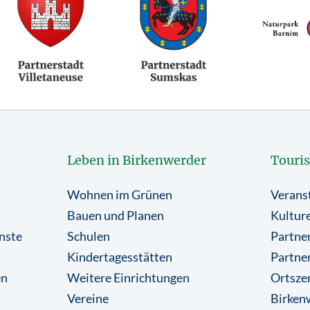
Leben in Birkenwerder
Touri
Wohnen im Grünen
Verans
Bauen und Planen
Kulture
nste
Schulen
Partner
Kindertagesstätten
Partne
en
Weitere Einrichtungen
Ortsze
Vereine
Birkenw