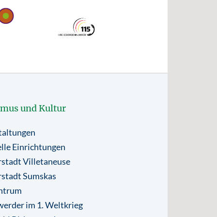
smus und Kultur
taltungen
lle Einrichtungen
stadt Villetaneuse
rstadt Sumskas
ntrum
erder im 1. Weltkrieg