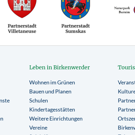
Leben in Birkenwerder
Touri
Wohnen im Grünen
Verans
Bauen und Planen
Kulture
nste
Schulen
Partner
Kindertagesstätten
Partne
en
Weitere Einrichtungen
Ortsze
Vereine
Birkenw