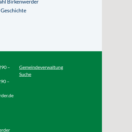
ahl Birkenwerder
 Geschichte
290 –
Gemeindeverwaltung
Suche
290 –
rder.de
erder