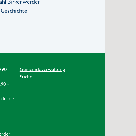
ahl Birkenwerder
 Geschichte
290 –
Gemeindeverwaltung
Suche
290 –
rder.de
erder