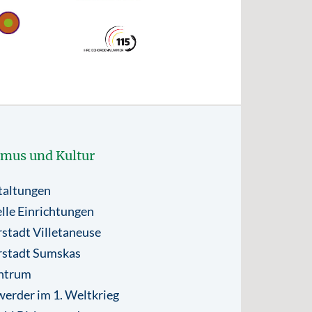
smus und Kultur
taltungen
lle Einrichtungen
stadt Villetaneuse
rstadt Sumskas
ntrum
erder im 1. Weltkrieg