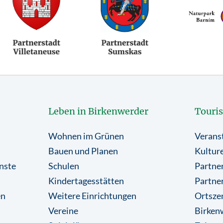
Leben in Birkenwerder
Touri
Wohnen im Grünen
Verans
Bauen und Planen
Kulture
nste
Schulen
Partner
Kindertagesstätten
Partne
en
Weitere Einrichtungen
Ortsze
Vereine
Birkenw