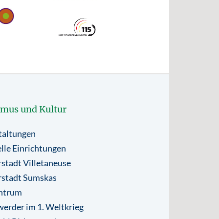
smus und Kultur
taltungen
lle Einrichtungen
stadt Villetaneuse
rstadt Sumskas
ntrum
erder im 1. Weltkrieg