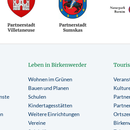
Leben in Birkenwerder
Touri
Wohnen im Grünen
Verans
Bauen und Planen
Kulture
nste
Schulen
Partner
Kindertagesstätten
Partne
en
Weitere Einrichtungen
Ortsze
Vereine
Birkenw