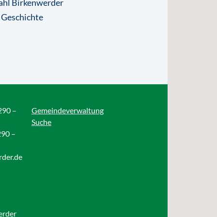
ahl Birkenwerder
 Geschichte
290 –
Gemeindeverwaltung
Suche
290 –
rder.de
erder