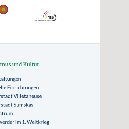
smus und Kultur
taltungen
lle Einrichtungen
stadt Villetaneuse
rstadt Sumskas
ntrum
erder im 1. Weltkrieg