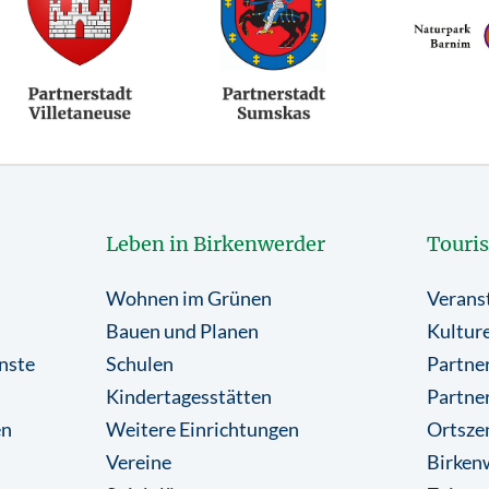
Leben in Birkenwerder
Touri
Wohnen im Grünen
Verans
Bauen und Planen
Kulture
nste
Schulen
Partner
Kindertagesstätten
Partne
en
Weitere Einrichtungen
Ortsze
Vereine
Birkenw