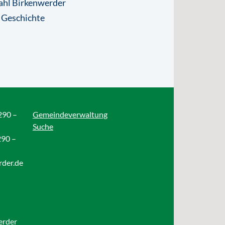
ahl Birkenwerder
 Geschichte
290 –
Gemeindeverwaltung
Suche
290 –
rder.de
erder