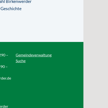
ahl Birkenwerder
 Geschichte
290 –
Gemeindeverwaltung
Suche
290 –
rder.de
erder