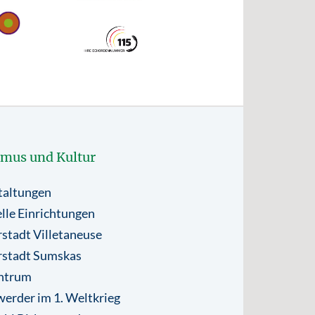
smus und Kultur
taltungen
lle Einrichtungen
stadt Villetaneuse
rstadt Sumskas
ntrum
erder im 1. Weltkrieg