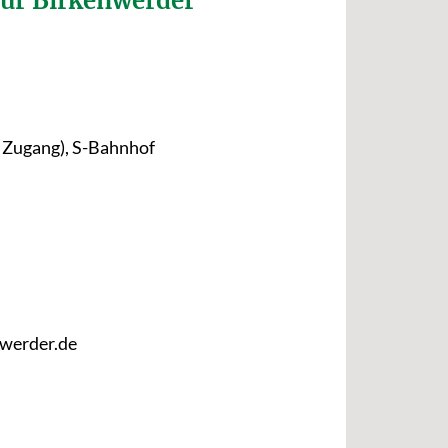
tur Birkenwerder
r Zugang), S-Bahnhof
nwerder.de