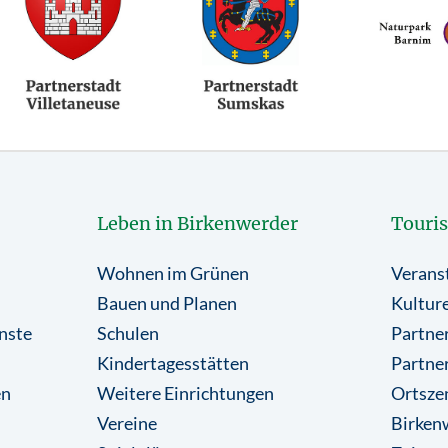
Leben in Birkenwerder
Touri
Wohnen im Grünen
Verans
Bauen und Planen
Kulture
nste
Schulen
Partner
Kindertagesstätten
Partne
en
Weitere Einrichtungen
Ortsze
Vereine
Birkenw