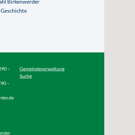
ahl Birkenwerder
 Geschichte
290 –
Gemeindeverwaltung
Suche
290 –
rder.de
erder