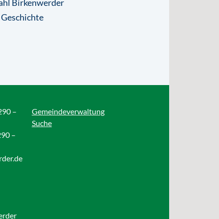
ahl Birkenwerder
 Geschichte
290 –
Gemeindeverwaltung
Suche
290 –
rder.de
erder