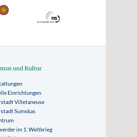
smus und Kultur
taltungen
lle Einrichtungen
stadt Villetaneuse
rstadt Sumskas
ntrum
erder im 1. Weltkrieg