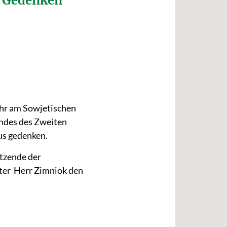
- Gedenken
Uhr am Sowjetischen
Endes des Zweiten
us gedenken.
itzende der
ter Herr Zimniok den