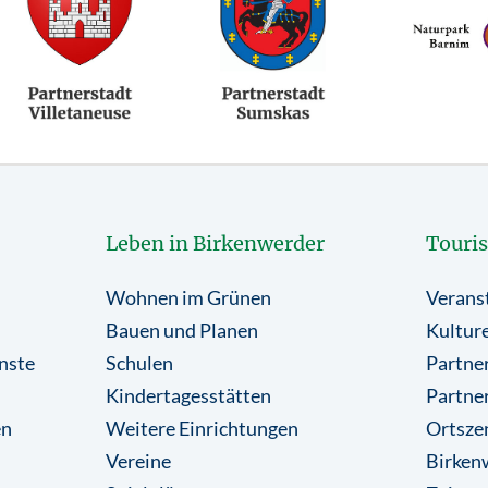
Leben in Birkenwerder
Touri
Wohnen im Grünen
Verans
Bauen und Planen
Kulture
nste
Schulen
Partner
Kindertagesstätten
Partne
en
Weitere Einrichtungen
Ortsze
Vereine
Birkenw