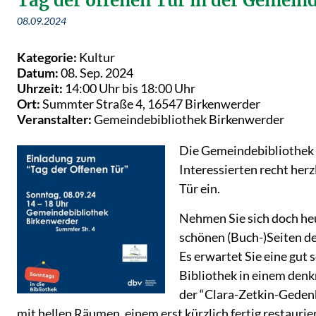
Tag der offenen Tür in der Gemein
08.09.2024
Kategorie:
Kultur
Datum:
08. Sep. 2024
Uhrzeit:
14:00 Uhr bis 18:00 Uhr
Ort:
Summter Straße 4, 16547 Birkenwerder
Veranstalter:
Gemeindebibliothek Birkenwerder
Die Gemeindebibliothek 
Interessierten recht herz
Tür ein.
Nehmen Sie sich doch heu
schönen (Buch-)Seiten d
Es erwartet Sie eine gut 
Bibliothek in einem de
der “Clara-Zetkin-Gedenk
mit hellen Räumen, einem erst kürzlich fertig restauri