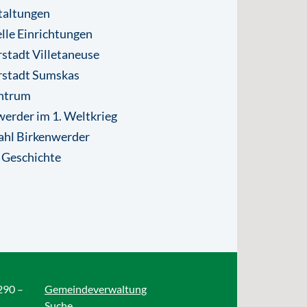
taltungen
lle Einrichtungen
stadt Villetaneuse
rstadt Sumskas
ntrum
erder im 1. Weltkrieg
ahl Birkenwerder
 Geschichte
290 –
Gemeindeverwaltung
Suche