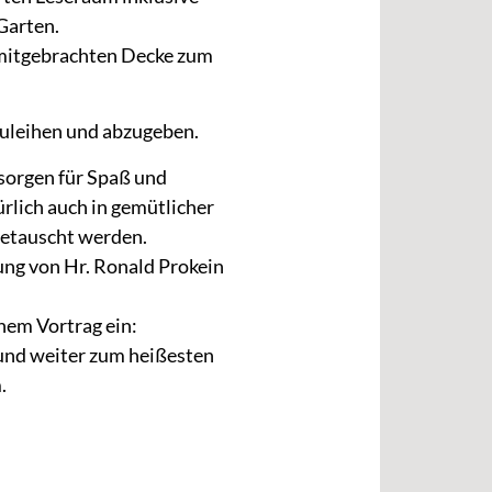
Garten.
 mitgebrachten Decke zum
zuleihen und abzugeben.
sorgen für Spaß und
rlich auch in gemütlicher
etauscht werden.
ung von Hr. Ronald Prokein
inem Vortrag ein:
 und weiter zum heißesten
.