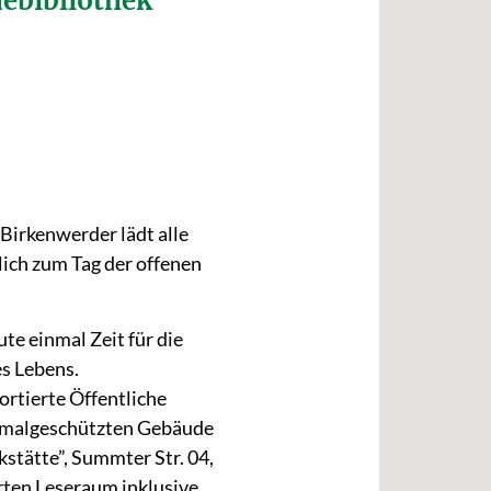
debibliothek
Birkenwerder lädt alle
lich zum Tag der offenen
te einmal Zeit für die
es Lebens.
sortierte Öffentliche
nkmalgeschützten Gebäude
stätte”, Summter Str. 04,
erten Leseraum inklusive