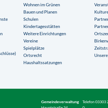
Wohnen im Grünen
Verans
Bauen und Planen
Kulture
nste
Schulen
Partner
Kindertagesstätten
Partne
en
Weitere Einrichtungen
Ortsze
Vereine
Birkenw
Spielplätze
Zeitstr
chlüsse)
Ortsrecht
Unsere
Haushaltssatzungen
Gemeindeverwaltung
Telefon 03303 
Hauptstraße 34
0