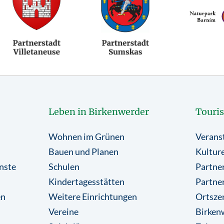
Leben in Birkenwerder
Touri
Wohnen im Grünen
Verans
Bauen und Planen
Kulture
nste
Schulen
Partner
Kindertagesstätten
Partne
en
Weitere Einrichtungen
Ortsze
Vereine
Birkenw