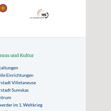
smus und Kultur
taltungen
lle Einrichtungen
stadt Villetaneuse
rstadt Sumskas
ntrum
erder im 1. Weltkrieg