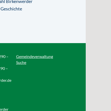
ahl Birkenwerder
 Geschichte
290 –
Gemeindeverwaltung
Suche
290 –
rder.de
erder