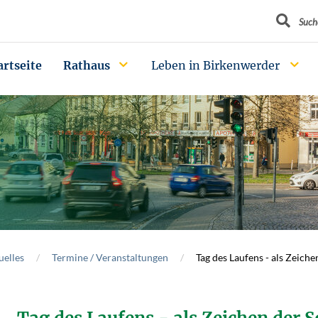
Suchbegrif
Such
artseite
Rathaus
Leben in Birkenwerder
uelles
Termine / Veranstaltungen
Tag des Laufens - als Zeiche