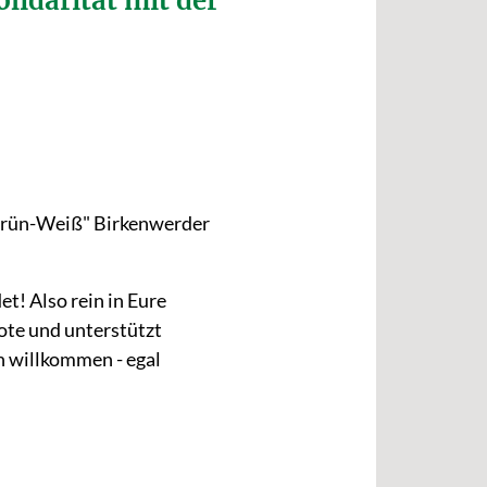
olidarität mit der
"Grün-Weiß" Birkenwerder
et! Also rein in Eure
ote und unterstützt
h willkommen - egal