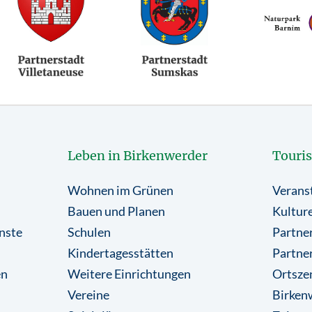
Leben in Birkenwerder
Touri
Wohnen im Grünen
Verans
Bauen und Planen
Kulture
nste
Schulen
Partner
Kindertagesstätten
Partne
en
Weitere Einrichtungen
Ortsze
Vereine
Birkenw