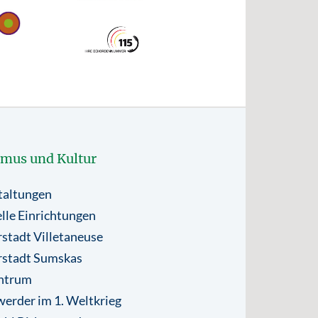
smus und Kultur
taltungen
lle Einrichtungen
stadt Villetaneuse
rstadt Sumskas
ntrum
erder im 1. Weltkrieg