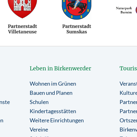
Leben in Birkenwerder
Touri
Wohnen im Grünen
Verans
Bauen und Planen
Kulture
nste
Schulen
Partner
Kindertagesstätten
Partne
en
Weitere Einrichtungen
Ortsze
Vereine
Birkenw