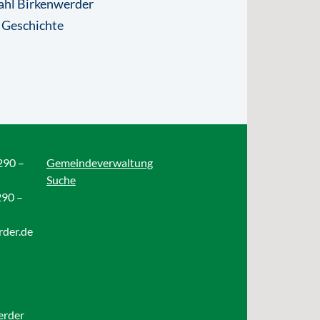
ahl Birkenwerder
 Geschichte
290 –
Gemeindeverwaltung
Suche
290 –
rder.de
erder