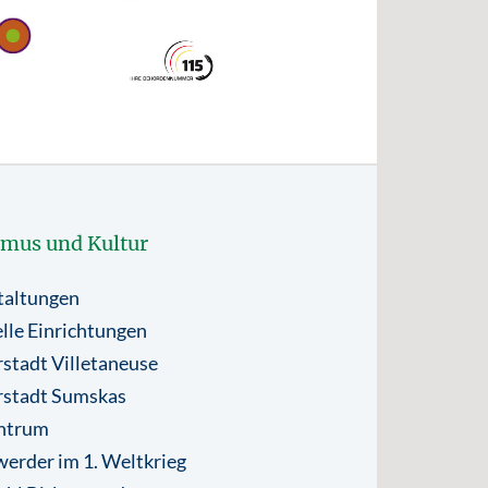
smus und Kultur
taltungen
lle Einrichtungen
stadt Villetaneuse
rstadt Sumskas
ntrum
erder im 1. Weltkrieg