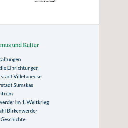
smus und Kultur
taltungen
lle Einrichtungen
stadt Villetaneuse
rstadt Sumskas
ntrum
erder im 1. Weltkrieg
ahl Birkenwerder
 Geschichte