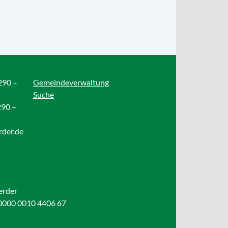
290 –
Gemeindeverwaltung
Suche
290 –
rder.de
erder
0000 0010 4406 67