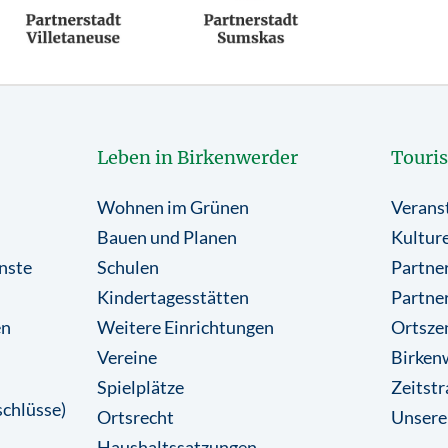
Leben in Birkenwerder
Touri
Wohnen im Grünen
Verans
Bauen und Planen
Kulture
nste
Schulen
Partner
Kindertagesstätten
Partne
en
Weitere Einrichtungen
Ortsze
Vereine
Birkenw
Spielplätze
Zeitstr
chlüsse)
Ortsrecht
Unsere
Haushaltssatzungen