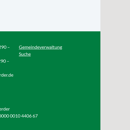
290 –
Gemeindeverwaltung
Suche
290 –
rder.de
erder
0000 0010 4406 67