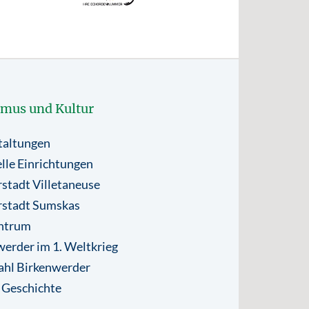
smus und Kultur
taltungen
lle Einrichtungen
stadt Villetaneuse
rstadt Sumskas
ntrum
erder im 1. Weltkrieg
ahl Birkenwerder
 Geschichte