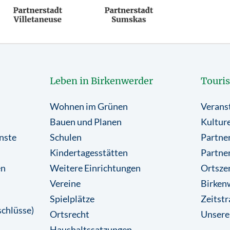
Leben in Birkenwerder
Touri
Wohnen im Grünen
Verans
Bauen und Planen
Kulture
nste
Schulen
Partner
Kindertagesstätten
Partne
en
Weitere Einrichtungen
Ortsze
Vereine
Birkenw
Spielplätze
Zeitstr
chlüsse)
Ortsrecht
Unsere
Haushaltssatzungen