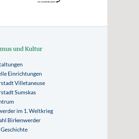
smus und Kultur
taltungen
lle Einrichtungen
stadt Villetaneuse
rstadt Sumskas
ntrum
erder im 1. Weltkrieg
ahl Birkenwerder
 Geschichte