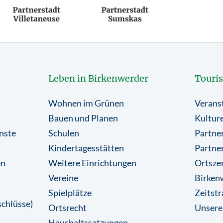
Leben in Birkenwerder
Touri
Wohnen im Grünen
Verans
Bauen und Planen
Kulture
nste
Schulen
Partner
Kindertagesstätten
Partne
en
Weitere Einrichtungen
Ortsze
Vereine
Birkenw
Spielplätze
Zeitstr
chlüsse)
Ortsrecht
Unsere
Haushaltssatzungen