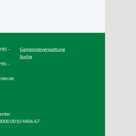
290 –
Gemeindeverwaltung
Suche
290 –
rder.de
erder
0000 0010 4406 67