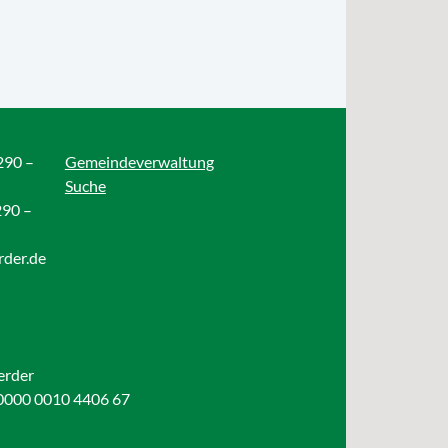
290 –
Gemeindeverwaltung
Suche
290 –
rder.de
erder
0000 0010 4406 67