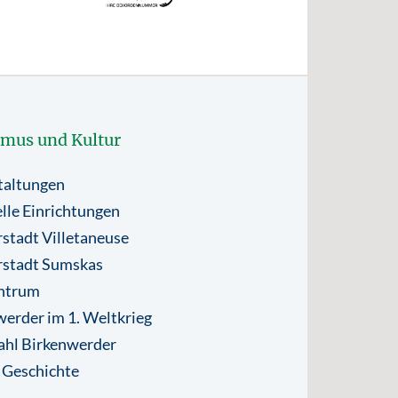
smus und Kultur
taltungen
lle Einrichtungen
stadt Villetaneuse
rstadt Sumskas
ntrum
erder im 1. Weltkrieg
ahl Birkenwerder
 Geschichte