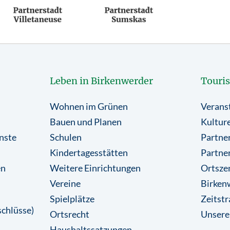
Leben in Birkenwerder
Touri
Wohnen im Grünen
Verans
Bauen und Planen
Kulture
nste
Schulen
Partner
Kindertagesstätten
Partne
en
Weitere Einrichtungen
Ortsze
Vereine
Birkenw
Spielplätze
Zeitstr
chlüsse)
Ortsrecht
Unsere
Haushaltssatzungen