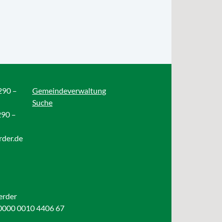
290 –
Gemeindeverwaltung
Suche
290 –
rder.de
erder
0000 0010 4406 67