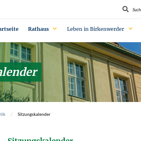
Suchbegrif
Such
artseite
Rathaus
Leben in Birkenwerder
alender
tik
Sitzungskalender