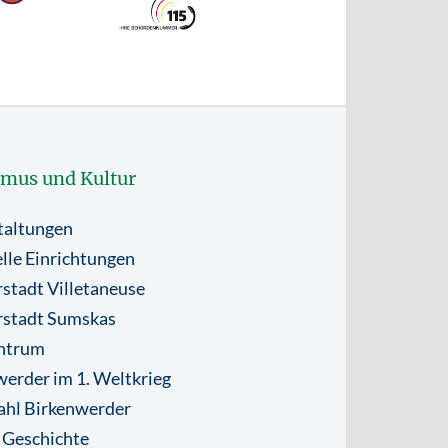
smus und Kultur
taltungen
lle Einrichtungen
stadt Villetaneuse
rstadt Sumskas
ntrum
erder im 1. Weltkrieg
ahl Birkenwerder
 Geschichte