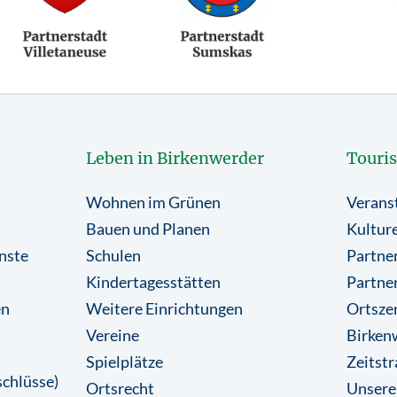
Leben in Birkenwerder
Touri
Wohnen im Grünen
Verans
Bauen und Planen
Kulture
nste
Schulen
Partner
Kindertagesstätten
Partne
en
Weitere Einrichtungen
Ortsze
Vereine
Birkenw
Spielplätze
Zeitstr
chlüsse)
Ortsrecht
Unsere