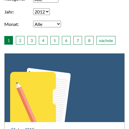
Jahr
Monat
1
2
3
4
5
6
7
8
nächste