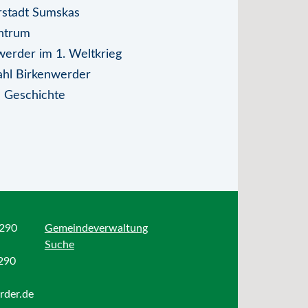
rstadt Sumskas
ntrum
werder im 1. Weltkrieg
rahl Birkenwerder
 Geschichte
 290
Gemeindeverwaltung
Suche
 290
rder.de