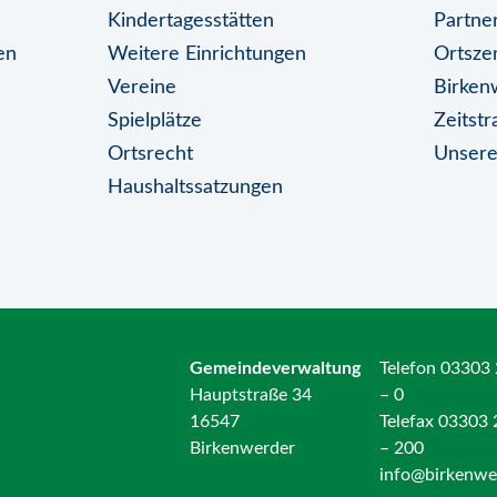
Kindertagesstätten
Partne
en
Weitere Einrichtungen
Ortsze
Vereine
Birken
Spielplätze
Zeitst
Ortsrecht
Unsere
Haushaltssatzungen
Gemeindeverwaltung
Telefon 03303
Hauptstraße 34
– 0
16547
Telefax 03303
Birkenwerder
– 200
info@birkenwe