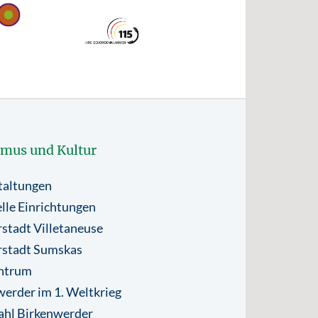
smus und Kultur
taltungen
lle Einrichtungen
stadt Villetaneuse
rstadt Sumskas
ntrum
erder im 1. Weltkrieg
ahl Birkenwerder