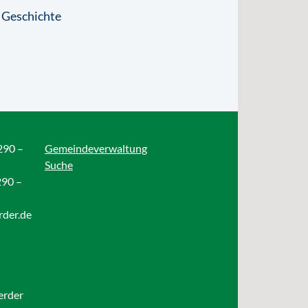
 Geschichte
290 –
Gemeindeverwaltung
Suche
290 –
rder.de
erder