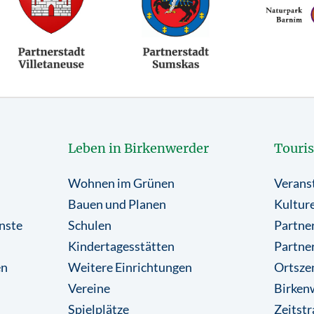
Leben in Birkenwerder
Touri
Wohnen im Grünen
Verans
Bauen und Planen
Kulture
nste
Schulen
Partner
Kindertagesstätten
Partne
en
Weitere Einrichtungen
Ortsze
Vereine
Birkenw
Spielplätze
Zeitstr