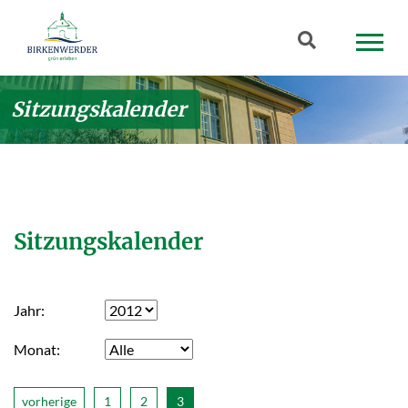
Zum Hauptinhalt springen
Suchbegriff
Sitzungskalender
Sitzungskalender
Jahr
Monat
vorherige
1
2
3