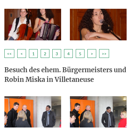
<<
<
1
2
3
4
5
>
>>
Besuch des ehem. Bürgermeisters und
Robin Miska in Villetaneuse