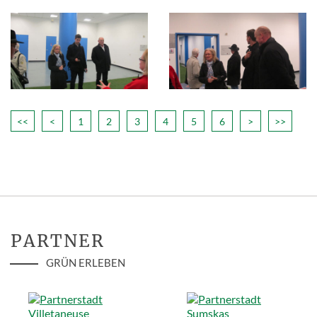
<<
<
1
2
3
4
5
6
>
>>
PARTNER
GRÜN ERLEBEN