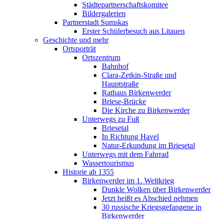
Städtepartnerschaftskomitee
Bildergalerien
Partnerstadt Sumskas
Erster Schülerbesuch aus Litauen
Geschichte und mehr
Ortsporträt
Ortszentrum
Bahnhof
Clara-Zetkin-Straße und
Hauptstraße
Rathaus Birkenwerder
Briese-Brücke
Die Kirche zu Birkenwerder
Unterwegs zu Fuß
Briesetal
In Richtung Havel
Natur-Erkundung im Briesetal
Unterwegs mit dem Fahrrad
Wassertourismus
Historie ab 1355
Birkenwerder im 1. Weltkrieg
Dunkle Wolken über Birkenwerder
Jetzt heißt es Abschied nehmen
30 russische Kriegsgefangene in
Birkenwerder