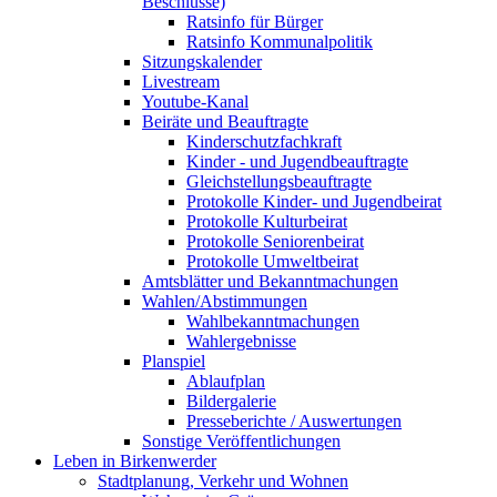
Beschlüsse)
Ratsinfo für Bürger
Ratsinfo Kommunalpolitik
Sitzungskalender
Livestream
Youtube-Kanal
Beiräte und Beauftragte
Kinderschutzfachkraft
Kinder - und Jugendbeauftragte
Gleichstellungsbeauftragte
Protokolle Kinder- und Jugendbeirat
Protokolle Kulturbeirat
Protokolle Seniorenbeirat
Protokolle Umweltbeirat
Amtsblätter und Bekanntmachungen
Wahlen/Abstimmungen
Wahlbekanntmachungen
Wahlergebnisse
Planspiel
Ablaufplan
Bildergalerie
Presseberichte / Auswertungen
Sonstige Veröffentlichungen
Leben in Birkenwerder
Stadtplanung, Verkehr und Wohnen