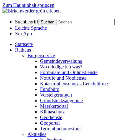
Zum Hauptinhalt springen
Suchbegriff
Suchen
Leichte Sprache
Zur App
Startseite
Rathaus
Bürgerservice
Gemeindeverwaltung
Wo erledige ich was?
Formulare und Onlinedienste
Notrufe und Notdienste
Katastrophenschutz - Leuchttürme
Fundbüro
Versteigerungen
Grundstücksangebote
Maerkerportal
Klimaschutz
Geodienste
Geoportal
Terminbuchungstool
Aktuelles
Visitenkarte