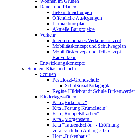
Wohnen im Grünen
Bauen und Planen
Bekanntmachungen
Öffentliche Auslegungen
Lärmaktionsplan
Aktuelle Bauprojekte
Verkehr
Interkommunales Verkehrskonzept
Mobilitätskonzept und Schulwegplan
Mobilitätskonzept und Teilkonzept
Radverkehr
Entwicklungskonzepte
Schulen, Kitas und mehr
Schulen
Pestalozzi-Grundschule
SchulSozialPädagogik
Regine-Hildebrandt-Schule Birkenwerder
Kindertagesstätten
Kita „Birkenpilz“
Kita „Festung Krümelstein“
Kita „Rumpelstilzchen“
Kita „Morgenstern"
Kita "Tausendschön" - Eröffnung
voraussichtlich Anfang 2026
Hort „Birkenhaus“