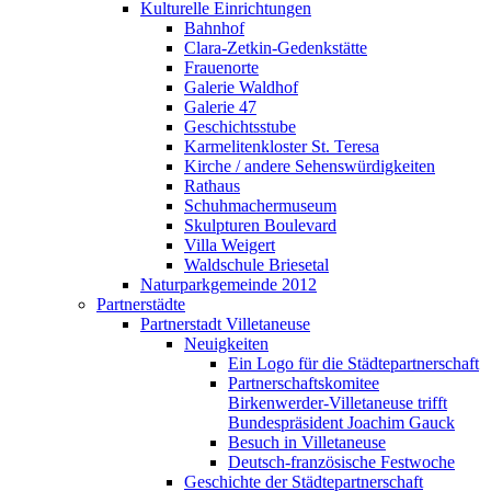
Kulturelle Einrichtungen
Bahnhof
Clara-Zetkin-Gedenkstätte
Frauenorte
Galerie Waldhof
Galerie 47
Geschichtsstube
Karmelitenkloster St. Teresa
Kirche / andere Sehenswürdigkeiten
Rathaus
Schuhmachermuseum
Skulpturen Boulevard
Villa Weigert
Waldschule Briesetal
Naturparkgemeinde 2012
Partnerstädte
Partnerstadt Villetaneuse
Neuigkeiten
Ein Logo für die Städtepartnerschaft
Partnerschaftskomitee
Birkenwerder-Villetaneuse trifft
Bundespräsident Joachim Gauck
Besuch in Villetaneuse
Deutsch-französische Festwoche
Geschichte der Städtepartnerschaft