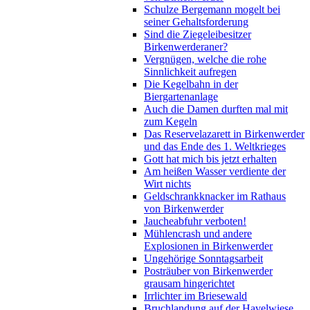
Schulze Bergemann mogelt bei
seiner Gehaltsforderung
Sind die Ziegeleibesitzer
Birkenwerderaner?
Vergnügen, welche die rohe
Sinnlichkeit aufregen
Die Kegelbahn in der
Biergartenanlage
Auch die Damen durften mal mit
zum Kegeln
Das Reservelazarett in Birkenwerder
und das Ende des 1. Weltkrieges
Gott hat mich bis jetzt erhalten
Am heißen Wasser verdiente der
Wirt nichts
Geldschrankknacker im Rathaus
von Birkenwerder
Jaucheabfuhr verboten!
Mühlencrash und andere
Explosionen in Birkenwerder
Ungehörige Sonntagsarbeit
Posträuber von Birkenwerder
grausam hingerichtet
Irrlichter im Briesewald
Bruchlandung auf der Havelwiese