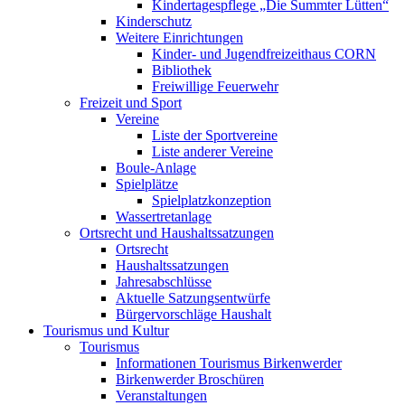
Kindertagespflege „Die Summter Lütten“
Kinderschutz
Weitere Einrichtungen
Kinder- und Jugendfreizeithaus CORN
Bibliothek
Freiwillige Feuerwehr
Freizeit und Sport
Vereine
Liste der Sportvereine
Liste anderer Vereine
Boule-Anlage
Spielplätze
Spielplatzkonzeption
Wassertretanlage
Ortsrecht und Haushaltssatzungen
Ortsrecht
Haushaltssatzungen
Jahresabschlüsse
Aktuelle Satzungsentwürfe
Bürgervorschläge Haushalt
Tourismus und Kultur
Tourismus
Informationen Tourismus Birkenwerder
Birkenwerder Broschüren
Veranstaltungen