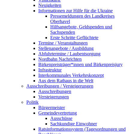
Neuigkeiten
Informationen zur Hilfe für die Ukraine
Pressemeldungen des Landkreises
Oberhavel
Hilfsangebote, Geldspenden und
Sachspenden
Erste Schritte Geflüchtete
Termine / Veranstaltungen
Stellenangebote / Ausbildung
Abfuhrtermine / Laubentsorgung
Nordbahn Nachrichten
Birkenpreisträger*innen und Birkenpreisjury
Infrastruktur
Interkommunales Verkehrskonzept
Aus dem Rathaus in die Welt
Ausschreibungen / Versteigerungen
Ausschreibungen
Versteigerungen
Politik
Bürgermeister
Gemeindevertretung
Ausschüsse
Sachkundige Einwohner
Ratsinformationssystem (Tagesordnungen und