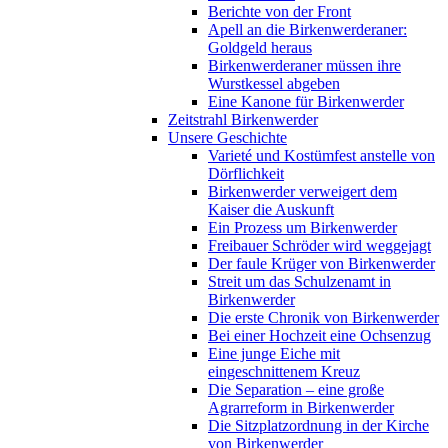
Berichte von der Front
Apell an die Birkenwerderaner:
Goldgeld heraus
Birkenwerderaner müssen ihre
Wurstkessel abgeben
Eine Kanone für Birkenwerder
Zeitstrahl Birkenwerder
Unsere Geschichte
Varieté und Kostümfest anstelle von
Dörflichkeit
Birkenwerder verweigert dem
Kaiser die Auskunft
Ein Prozess um Birkenwerder
Freibauer Schröder wird weggejagt
Der faule Krüger von Birkenwerder
Streit um das Schulzenamt in
Birkenwerder
Die erste Chronik von Birkenwerder
Bei einer Hochzeit eine Ochsenzug
Eine junge Eiche mit
eingeschnittenem Kreuz
Die Separation – eine große
Agrarreform in Birkenwerder
Die Sitzplatzordnung in der Kirche
von Birkenwerder