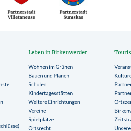
Leben in Birkenwerder
Touri
Wohnen im Grünen
Verans
Bauen und Planen
Kulture
nste
Schulen
Partner
Kindertagesstätten
Partne
en
Weitere Einrichtungen
Ortsze
Vereine
Birkenw
Spielplätze
Zeitstr
chlüsse)
Ortsrecht
Unsere