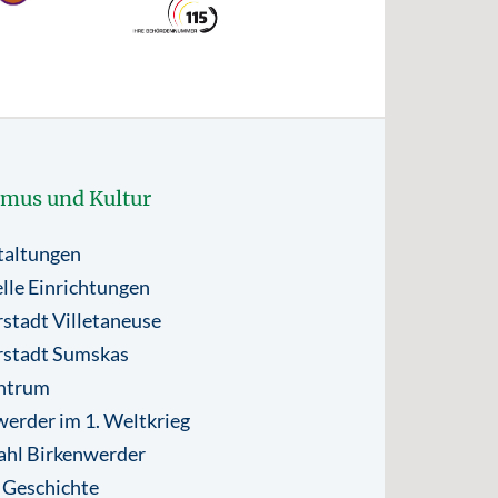
smus und Kultur
taltungen
lle Einrichtungen
stadt Villetaneuse
rstadt Sumskas
ntrum
erder im 1. Weltkrieg
ahl Birkenwerder
 Geschichte