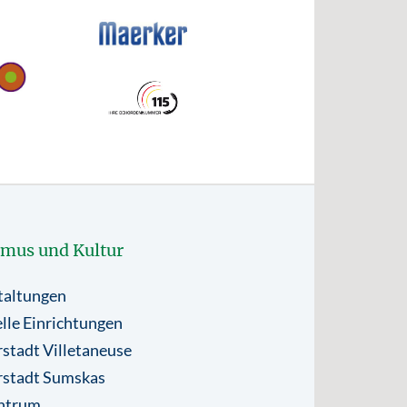
smus und Kultur
taltungen
lle Einrichtungen
stadt Villetaneuse
rstadt Sumskas
ntrum