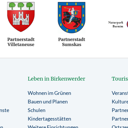
Leben in Birkenwerder
Touri
Wohnen im Grünen
Verans
Bauen und Planen
Kulture
nste
Schulen
Partner
Kindertagesstätten
Partne
en
Weitere Einrichtungen
Ortsze