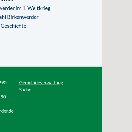
erder im 1. Weltkrieg
ahl Birkenwerder
 Geschichte
290 –
Gemeindeverwaltung
Suche
290 –
rder.de