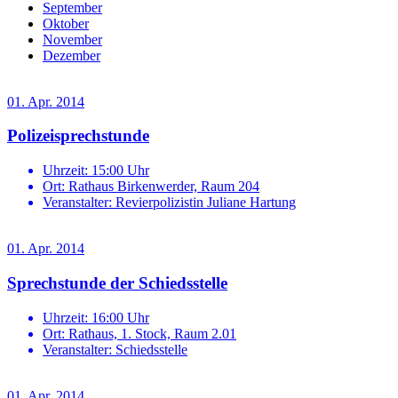
September
Oktober
November
Dezember
01. Apr. 2014
Polizeisprechstunde
Uhrzeit:
15:00 Uhr
Ort:
Rathaus Birkenwerder, Raum 204
Veranstalter:
Revierpolizistin Juliane Hartung
01. Apr. 2014
Sprechstunde der Schiedsstelle
Uhrzeit:
16:00 Uhr
Ort:
Rathaus, 1. Stock, Raum 2.01
Veranstalter:
Schiedsstelle
01. Apr. 2014