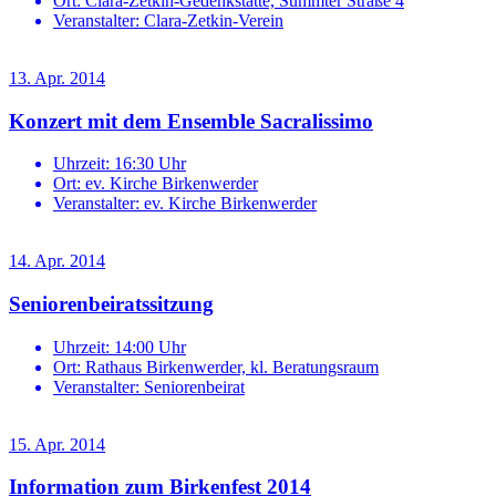
Ort:
Clara-Zetkin-Gedenkstätte, Summter Straße 4
Veranstalter:
Clara-Zetkin-Verein
13. Apr. 2014
Konzert mit dem Ensemble Sacralissimo
Uhrzeit:
16:30 Uhr
Ort:
ev. Kirche Birkenwerder
Veranstalter:
ev. Kirche Birkenwerder
14. Apr. 2014
Seniorenbeiratssitzung
Uhrzeit:
14:00 Uhr
Ort:
Rathaus Birkenwerder, kl. Beratungsraum
Veranstalter:
Seniorenbeirat
15. Apr. 2014
Information zum Birkenfest 2014