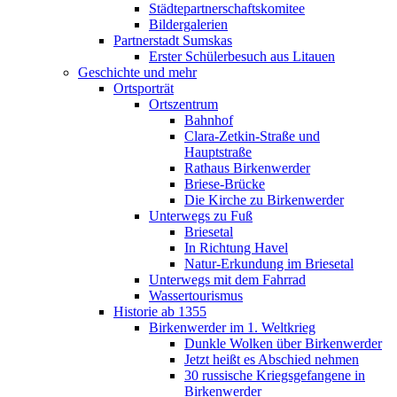
Städtepartnerschaftskomitee
Bildergalerien
Partnerstadt Sumskas
Erster Schülerbesuch aus Litauen
Geschichte und mehr
Ortsporträt
Ortszentrum
Bahnhof
Clara-Zetkin-Straße und
Hauptstraße
Rathaus Birkenwerder
Briese-Brücke
Die Kirche zu Birkenwerder
Unterwegs zu Fuß
Briesetal
In Richtung Havel
Natur-Erkundung im Briesetal
Unterwegs mit dem Fahrrad
Wassertourismus
Historie ab 1355
Birkenwerder im 1. Weltkrieg
Dunkle Wolken über Birkenwerder
Jetzt heißt es Abschied nehmen
30 russische Kriegsgefangene in
Birkenwerder