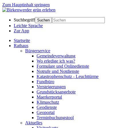
Zum Hauptinhalt springen
Suchbegriff
Suchen
Leichte Sprache
Zur App
Startseite
Rathaus
Bürgerservice
Gemeindeverwaltung
Wo erledige ich was?
Formulare und Onlinedienste
Notrufe und Notdienste
Katastrophenschutz - Leuchttürme
Fundbüro
Versteigerungen
Grundstücksangebote
Maerkerportal
Klimaschutz
Geodienste
Geoportal
Terminbuchungstool
Aktuelles
Visitenkarte