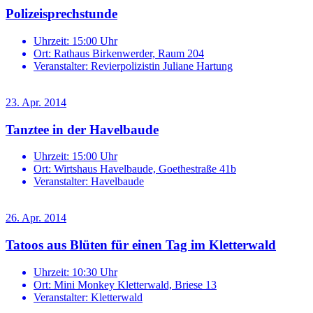
Polizeisprechstunde
Uhrzeit:
15:00 Uhr
Ort:
Rathaus Birkenwerder, Raum 204
Veranstalter:
Revierpolizistin Juliane Hartung
23. Apr. 2014
Tanztee in der Havelbaude
Uhrzeit:
15:00 Uhr
Ort:
Wirtshaus Havelbaude, Goethestraße 41b
Veranstalter:
Havelbaude
26. Apr. 2014
Tatoos aus Blüten für einen Tag im Kletterwald
Uhrzeit:
10:30 Uhr
Ort:
Mini Monkey Kletterwald, Briese 13
Veranstalter:
Kletterwald