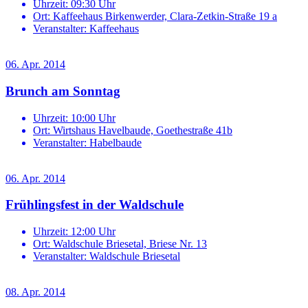
Uhrzeit:
09:30 Uhr
Ort:
Kaffeehaus Birkenwerder, Clara-Zetkin-Straße 19 a
Veranstalter:
Kaffeehaus
06. Apr. 2014
Brunch am Sonntag
Uhrzeit:
10:00 Uhr
Ort:
Wirtshaus Havelbaude, Goethestraße 41b
Veranstalter:
Habelbaude
06. Apr. 2014
Frühlingsfest in der Waldschule
Uhrzeit:
12:00 Uhr
Ort:
Waldschule Briesetal, Briese Nr. 13
Veranstalter:
Waldschule Briesetal
08. Apr. 2014