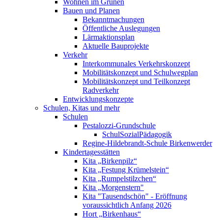
Wohnen im Grünen
Bauen und Planen
Bekanntmachungen
Öffentliche Auslegungen
Lärmaktionsplan
Aktuelle Bauprojekte
Verkehr
Interkommunales Verkehrskonzept
Mobilitätskonzept und Schulwegplan
Mobilitätskonzept und Teilkonzept
Radverkehr
Entwicklungskonzepte
Schulen, Kitas und mehr
Schulen
Pestalozzi-Grundschule
SchulSozialPädagogik
Regine-Hildebrandt-Schule Birkenwerder
Kindertagesstätten
Kita „Birkenpilz“
Kita „Festung Krümelstein“
Kita „Rumpelstilzchen“
Kita „Morgenstern"
Kita "Tausendschön" - Eröffnung
voraussichtlich Anfang 2026
Hort „Birkenhaus“