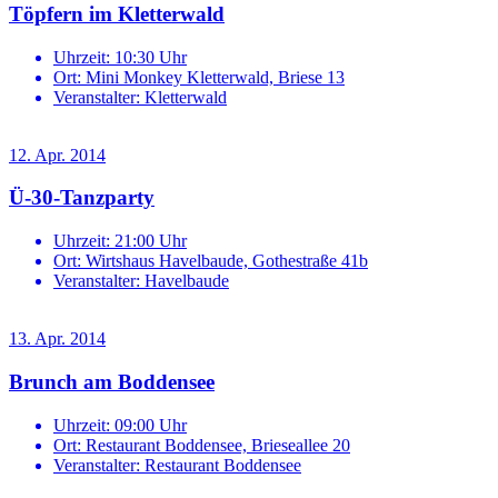
Töpfern im Kletterwald
Uhrzeit:
10:30 Uhr
Ort:
Mini Monkey Kletterwald, Briese 13
Veranstalter:
Kletterwald
12. Apr. 2014
Ü-30-Tanzparty
Uhrzeit:
21:00 Uhr
Ort:
Wirtshaus Havelbaude, Gothestraße 41b
Veranstalter:
Havelbaude
13. Apr. 2014
Brunch am Boddensee
Uhrzeit:
09:00 Uhr
Ort:
Restaurant Boddensee, Brieseallee 20
Veranstalter:
Restaurant Boddensee