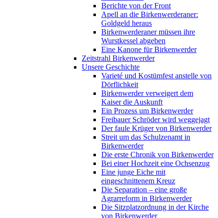
Berichte von der Front
Apell an die Birkenwerderaner:
Goldgeld heraus
Birkenwerderaner müssen ihre
Wurstkessel abgeben
Eine Kanone für Birkenwerder
Zeitstrahl Birkenwerder
Unsere Geschichte
Varieté und Kostümfest anstelle von
Dörflichkeit
Birkenwerder verweigert dem
Kaiser die Auskunft
Ein Prozess um Birkenwerder
Freibauer Schröder wird weggejagt
Der faule Krüger von Birkenwerder
Streit um das Schulzenamt in
Birkenwerder
Die erste Chronik von Birkenwerder
Bei einer Hochzeit eine Ochsenzug
Eine junge Eiche mit
eingeschnittenem Kreuz
Die Separation – eine große
Agrarreform in Birkenwerder
Die Sitzplatzordnung in der Kirche
von Birkenwerder