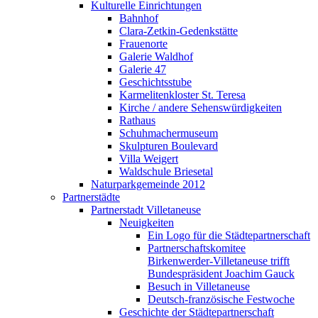
Kulturelle Einrichtungen
Bahnhof
Clara-Zetkin-Gedenkstätte
Frauenorte
Galerie Waldhof
Galerie 47
Geschichtsstube
Karmelitenkloster St. Teresa
Kirche / andere Sehenswürdigkeiten
Rathaus
Schuhmachermuseum
Skulpturen Boulevard
Villa Weigert
Waldschule Briesetal
Naturparkgemeinde 2012
Partnerstädte
Partnerstadt Villetaneuse
Neuigkeiten
Ein Logo für die Städtepartnerschaft
Partnerschaftskomitee
Birkenwerder-Villetaneuse trifft
Bundespräsident Joachim Gauck
Besuch in Villetaneuse
Deutsch-französische Festwoche
Geschichte der Städtepartnerschaft