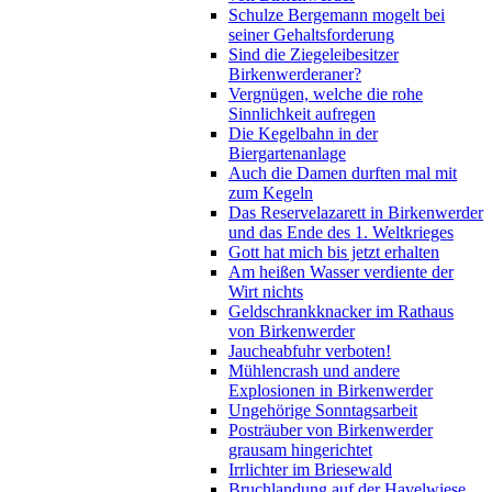
Schulze Bergemann mogelt bei
seiner Gehaltsforderung
Sind die Ziegeleibesitzer
Birkenwerderaner?
Vergnügen, welche die rohe
Sinnlichkeit aufregen
Die Kegelbahn in der
Biergartenanlage
Auch die Damen durften mal mit
zum Kegeln
Das Reservelazarett in Birkenwerder
und das Ende des 1. Weltkrieges
Gott hat mich bis jetzt erhalten
Am heißen Wasser verdiente der
Wirt nichts
Geldschrankknacker im Rathaus
von Birkenwerder
Jaucheabfuhr verboten!
Mühlencrash und andere
Explosionen in Birkenwerder
Ungehörige Sonntagsarbeit
Posträuber von Birkenwerder
grausam hingerichtet
Irrlichter im Briesewald
Bruchlandung auf der Havelwiese