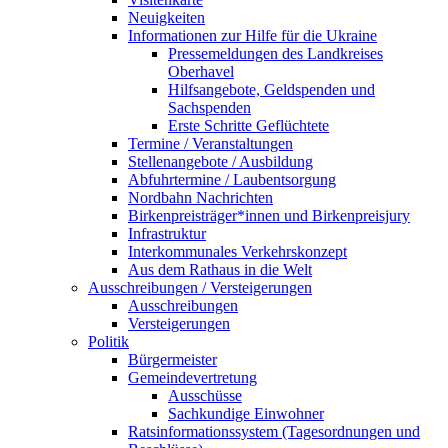
Neuigkeiten
Informationen zur Hilfe für die Ukraine
Pressemeldungen des Landkreises
Oberhavel
Hilfsangebote, Geldspenden und
Sachspenden
Erste Schritte Geflüchtete
Termine / Veranstaltungen
Stellenangebote / Ausbildung
Abfuhrtermine / Laubentsorgung
Nordbahn Nachrichten
Birkenpreisträger*innen und Birkenpreisjury
Infrastruktur
Interkommunales Verkehrskonzept
Aus dem Rathaus in die Welt
Ausschreibungen / Versteigerungen
Ausschreibungen
Versteigerungen
Politik
Bürgermeister
Gemeindevertretung
Ausschüsse
Sachkundige Einwohner
Ratsinformationssystem (Tagesordnungen und