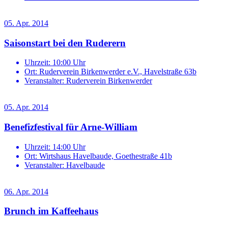
05. Apr. 2014
Saisonstart bei den Ruderern
Uhrzeit:
10:00 Uhr
Ort:
Ruderverein Birkenwerder e.V., Havelstraße 63b
Veranstalter:
Ruderverein Birkenwerder
05. Apr. 2014
Benefizfestival für Arne-William
Uhrzeit:
14:00 Uhr
Ort:
Wirtshaus Havelbaude, Goethestraße 41b
Veranstalter:
Havelbaude
06. Apr. 2014
Brunch im Kaffeehaus