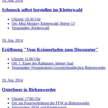
19. Apr. 2014
Schmuck selbst herstellen im Kletterwald
Uhrzeit:
10:30 Uhr
Ort:
Mini Monkey Kletterwald, Briese 13
Veranstalter:
Kletterwald
19. Apr. 2014
Eröffnung "Vom Krämerladen zum Discounter"
Uhrzeit:
11:00 Uhr
Ort:
1. Etage des Rathauses. kleiner Saal
Veranstalter:
Freundeskreis Geschichtsstübchen Birkenwerder
19. Apr. 2014
Osterfeuer in Birkenwerder
Uhrzeit:
17:00 Uhr
Ort:
am Feuerwehrdepot der FFW in Birkenwerder
Veranstalter:
FFW und Förderverein