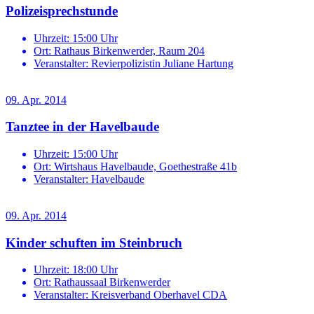
Polizeisprechstunde
Uhrzeit:
15:00 Uhr
Ort:
Rathaus Birkenwerder, Raum 204
Veranstalter:
Revierpolizistin Juliane Hartung
09. Apr. 2014
Tanztee in der Havelbaude
Uhrzeit:
15:00 Uhr
Ort:
Wirtshaus Havelbaude, Goethestraße 41b
Veranstalter:
Havelbaude
09. Apr. 2014
Kinder schuften im Steinbruch
Uhrzeit:
18:00 Uhr
Ort:
Rathaussaal Birkenwerder
Veranstalter:
Kreisverband Oberhavel CDA