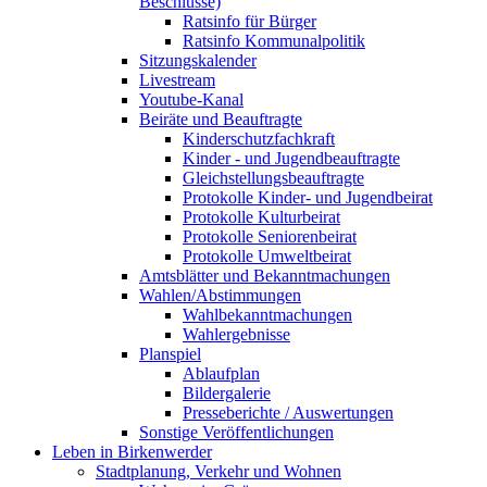
Beschlüsse)
Ratsinfo für Bürger
Ratsinfo Kommunalpolitik
Sitzungskalender
Livestream
Youtube-Kanal
Beiräte und Beauftragte
Kinderschutzfachkraft
Kinder - und Jugendbeauftragte
Gleichstellungsbeauftragte
Protokolle Kinder- und Jugendbeirat
Protokolle Kulturbeirat
Protokolle Seniorenbeirat
Protokolle Umweltbeirat
Amtsblätter und Bekanntmachungen
Wahlen/Abstimmungen
Wahlbekanntmachungen
Wahlergebnisse
Planspiel
Ablaufplan
Bildergalerie
Presseberichte / Auswertungen
Sonstige Veröffentlichungen
Leben in Birkenwerder
Stadtplanung, Verkehr und Wohnen