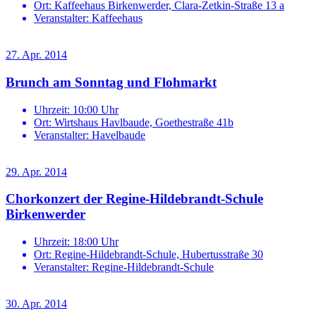
Ort:
Kaffeehaus Birkenwerder, Clara-Zetkin-Straße 13 a
Veranstalter:
Kaffeehaus
27. Apr. 2014
Brunch am Sonntag und Flohmarkt
Uhrzeit:
10:00 Uhr
Ort:
Wirtshaus Havlbaude, Goethestraße 41b
Veranstalter:
Havelbaude
29. Apr. 2014
Chorkonzert der Regine-Hildebrandt-Schule
Birkenwerder
Uhrzeit:
18:00 Uhr
Ort:
Regine-Hildebrandt-Schule, Hubertusstraße 30
Veranstalter:
Regine-Hildebrandt-Schule
30. Apr. 2014