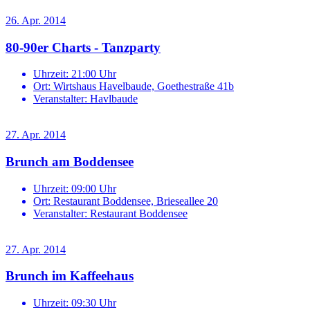
26. Apr. 2014
80-90er Charts - Tanzparty
Uhrzeit:
21:00 Uhr
Ort:
Wirtshaus Havelbaude, Goethestraße 41b
Veranstalter:
Havlbaude
27. Apr. 2014
Brunch am Boddensee
Uhrzeit:
09:00 Uhr
Ort:
Restaurant Boddensee, Brieseallee 20
Veranstalter:
Restaurant Boddensee
27. Apr. 2014
Brunch im Kaffeehaus
Uhrzeit:
09:30 Uhr