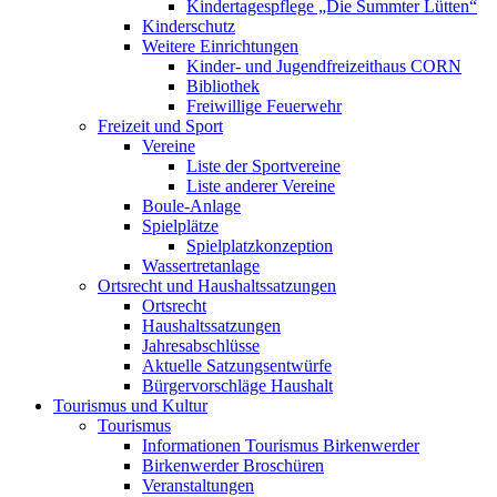
Kindertagespflege „Die Summter Lütten“
Kinderschutz
Weitere Einrichtungen
Kinder- und Jugendfreizeithaus CORN
Bibliothek
Freiwillige Feuerwehr
Freizeit und Sport
Vereine
Liste der Sportvereine
Liste anderer Vereine
Boule-Anlage
Spielplätze
Spielplatzkonzeption
Wassertretanlage
Ortsrecht und Haushaltssatzungen
Ortsrecht
Haushaltssatzungen
Jahresabschlüsse
Aktuelle Satzungsentwürfe
Bürgervorschläge Haushalt
Tourismus und Kultur
Tourismus
Informationen Tourismus Birkenwerder
Birkenwerder Broschüren
Veranstaltungen