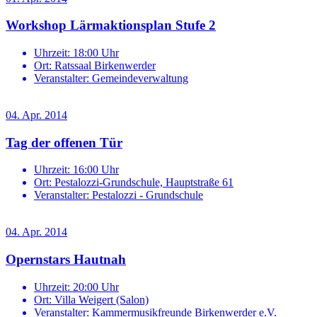
Workshop Lärmaktionsplan Stufe 2
Uhrzeit:
18:00 Uhr
Ort:
Ratssaal Birkenwerder
Veranstalter:
Gemeindeverwaltung
04. Apr. 2014
Tag der offenen Tür
Uhrzeit:
16:00 Uhr
Ort:
Pestalozzi-Grundschule, Hauptstraße 61
Veranstalter:
Pestalozzi - Grundschule
04. Apr. 2014
Opernstars Hautnah
Uhrzeit:
20:00 Uhr
Ort:
Villa Weigert (Salon)
Veranstalter:
Kammermusikfreunde Birkenwerder e.V.