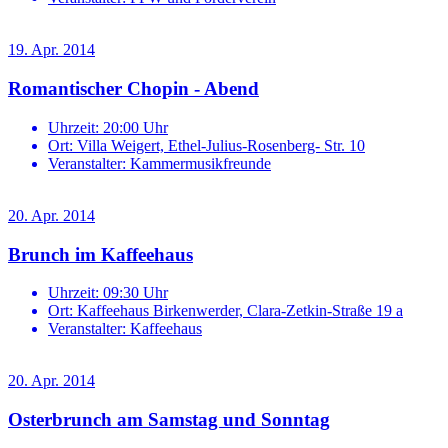
19. Apr. 2014
Romantischer Chopin - Abend
Uhrzeit:
20:00 Uhr
Ort:
Villa Weigert, Ethel-Julius-Rosenberg- Str. 10
Veranstalter:
Kammermusikfreunde
20. Apr. 2014
Brunch im Kaffeehaus
Uhrzeit:
09:30 Uhr
Ort:
Kaffeehaus Birkenwerder, Clara-Zetkin-Straße 19 a
Veranstalter:
Kaffeehaus
20. Apr. 2014
Osterbrunch am Samstag und Sonntag