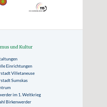
smus und Kultur
taltungen
lle Einrichtungen
stadt Villetaneuse
rstadt Sumskas
ntrum
erder im 1. Weltkrieg
ahl Birkenwerder